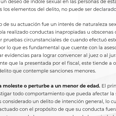
n deseo de índole sexual en las personas de esta 
 los elementos del delito, no puede ser declarado
vo de su actuación fue un interés de naturaleza 
bía realizado conductas inapropiadas u obscenas d
 pruebas circunstanciales de cuando efectuó este a
l, por lo que es fundamental que cuente con la as
r evidencias para lograr convencer al juez o al ju
e que la presentada por el fiscal, este tiende a 
 delito que contemple sanciones menores.
ta moleste o perturbe a un menor de edad.
El pri
stigar todo comportamiento que pueda afectar la s
 considerado un delito de intención general, lo cu
actuado con el propósito de que su conducta fuer