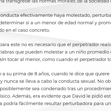
ma transgrede las normas morales de la sociedad 
a conducta efectivamente haya molestado, perturba
 determinar si a un menor de edad normal y prome
o en el caso concreto.
 para este no es necesario que el perpetrador reali
alabras que pueden molestar a un niño promedio d
sin tocar al menor, como cuando el perpetrador toc
su prima de 8 años, cuando le dice que quiere q
y nunca se lleva a cabo la conducta sexual. No ob
posiblemente sea condenado tras un procedimiento
físico. Además, era evidente que David le pidió est
a podría fácilmente resultar perturbadora para un