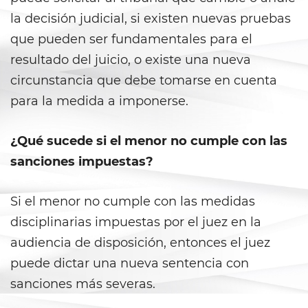
Juvenile Informal Diversion
la decisión judicial, si existen nuevas pruebas
que pueden ser fundamentales para el
Juvenile Probation
resultado del juicio, o existe una nueva
Juvenile Three Strikes Law
circunstancia que debe tomarse en cuenta
para la medida a imponerse.
Offenses Minors Can Be Tried as
Adults
¿Qué sucede si el menor no cumple con las
Parental Rights in Juvenile Cases
sanciones impuestas?
Sealing Juvenile Record
Si el menor no cumple con las medidas
disciplinarias impuestas por el juez en la
Senate Bill 439
audiencia de disposición, entonces el juez
Sustained Juvenile Petitions
puede dictar una nueva sentencia con
sanciones más severas.
Transfer Hearings