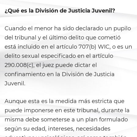
¿Qué es la División de Justicia Juvenil?
California Marijuana Laws
Manufacturing Drugs
Cuando el menor ha sido declarado un pupilo
del tribunal y el último delito que cometió
Possession Of A Controlled
Substance
está incluido en el artículo 707(b) WIC, o es un
delito sexual especificado en el artículo
Possession Of A Controlled
Substance For Sale
290.008(c), el juez puede dictar el
confinamiento en la División de Justicia
Possession of Drug Paraphernalia
Juvenil.
Possession Of Marijuana
Aunque esta es la medida más estricta que
Possession of Marijuana for Sale
puede imponerse en este tribunal, durante la
misma debe someterse a un plan formulado
Possession of Methamphetamine
según su edad, intereses, necesidades