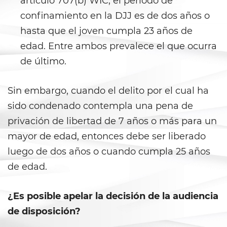
artículo 707(b) WIC, el periodo de
Gambling Fraud
confinamiento en la DJJ es de dos años o
hasta que el joven cumpla 23 años de
Health Care Fraud
edad. Entre ambos prevalece el que ocurra
Real Estate Fraud
de último.
Workers’ Compensation Fraud
Sin embargo, cuando el delito por el cual ha
sido condenado contempla una pena de
Welfare Fraud
privación de libertad de 7 años o más para un
Unemployment Insurance Fraud
mayor de edad, entonces debe ser liberado
luego de dos años o cuando cumpla 25 años
Unauthorized Practice Of
Medicine
de edad.
Gun Offenses
¿Es posible apelar la decisión de la audiencia
de disposición?
Carrying A Concealed Firearm