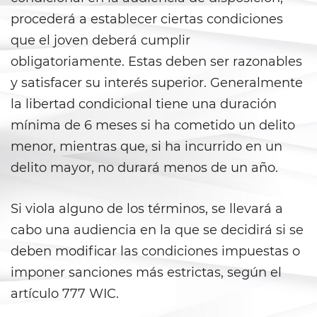
DUI con Pasajeros Menores de
14 Años
procederá a establecer ciertas condiciones
que el joven deberá cumplir
DUI en Menores de Edad
obligatoriamente. Estas deben ser razonables
Leyes de DUI en el Estado de
y satisfacer su interés superior. Generalmente
California
la libertad condicional tiene una duración
mínima de 6 meses si ha cometido un delito
Segunda Ofensa de DUI
menor, mientras que, si ha incurrido en un
Tercera Ofensa de DUI
delito mayor, no durará menos de un año.
Violencia Doméstica
Si viola alguno de los términos, se llevará a
Abuso de Ancianos y de
cabo una audiencia en la que se decidirá si se
Adultos Dependientes
deben modificar las condiciones impuestas o
imponer sanciones más estrictas, según el
Abuso Infantil
artículo 777 WIC.
Acecho