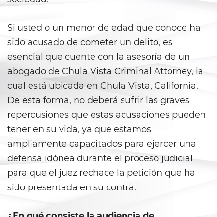
Anulando o Rechazando una
Condena
Si usted o un menor de edad que conoce ha
sido acusado de cometer un delito, es
Certificado de Rehabilitación
esencial que cuente con la asesoría de un
abogado de Chula Vista Criminal Attorney, la
Eliminación de antecedentes
penales
cual está ubicada en Chula Vista, California.
De esta forma, no deberá sufrir las graves
Libertad Condicional Bajo
Palabra
repercusiones que estas acusaciones pueden
tener en su vida, ya que estamos
Petición para Anular una
Condena por Asesinato
ampliamente capacitados para ejercer una
defensa idónea durante el proceso judicial
Sello de Registros de Arresto
para que el juez rechace la petición que ha
sido presentada en su contra.
Violación de la Libertad
Condicional
¿En qué consiste la audiencia de