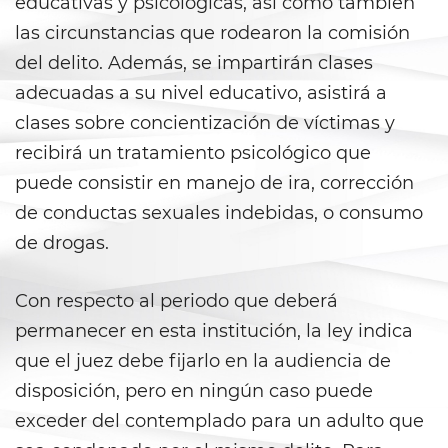
educativas y psicológicas, así como también
Prop 36
las circunstancias que rodearon la comisión
Transportation for Sale of a
del delito. Además, se impartirán clases
Controlled Substance
adecuadas a su nivel educativo, asistirá a
DUI
clases sobre concientización de víctimas y
recibirá un tratamiento psicológico que
2nd Offense DUI
puede consistir en manejo de ira, corrección
3rd Offense DUI
de conductas sexuales indebidas, o consumo
de drogas.
4th Offense DUI
Con respecto al periodo que deberá
Dry Reckless
permanecer en esta institución, la ley indica
DMV Administrative Hearing
que el juez debe fijarlo en la audiencia de
disposición, pero en ningún caso puede
DUI Causing Injury
exceder del contemplado para un adulto que