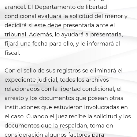
Vacating/ Setting Aside a
arancel. El Departamento de libertad
Conviction
condicional evaluará la solicitud del menor y
Property Crimes
decidirá si este debe presentarla ante el
tribunal. Además, lo ayudará a presentarla,
Aggravated Trespass
fijará una fecha para ello, y le informará al
Arson
fiscal.
Damaging Phones, Electrical or
Con el sello de sus registros se eliminará el
Utility Lines
expediente judicial, todos los archivos
Trespass
relacionados con la libertad condicional, el
arresto y los documentos que posean otras
Vandalism
instituciones que estuvieron involucradas en
Sex Crimes
el caso. Cuando el juez recibe la solicitud y los
documentos que la respaldan, toma en
Annoying or Molesting a Child
Under 18
consideración algunos factores para