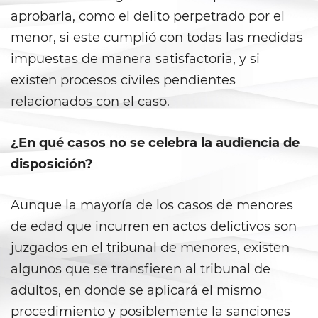
aprobarla, como el delito perpetrado por el
Child Pornography
menor, si este cumplió con todas las medidas
impuestas de manera satisfactoria, y si
Forcible Sexual Penetration
existen procesos civiles pendientes
Indecent Exposure
relacionados con el caso.
Lewd Acts with a Minor
¿En qué casos no se celebra la audiencia de
disposición?
Lewd Conduct
Oral Copulation By Force/Fear
Aunque la mayoría de los casos de menores
de edad que incurren en actos delictivos son
Prostitution and Solicitation
juzgados en el tribunal de menores, existen
Rape
algunos que se transfieren al tribunal de
adultos, en donde se aplicará el mismo
Sexual Battery
procedimiento y posiblemente la sanciones