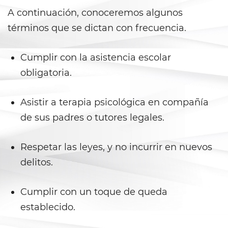
A continuación, conoceremos algunos
Agresión Doméstica
términos que se dictan con frecuencia.
Amenazas Criminales
Cumplir con la asistencia escolar
Lesión corporal a un cónyuge
obligatoria.
Negligencia de Menores
Asistir a terapia psicológica en compañía
Orden de Protección de
de sus padres o tutores legales.
Emergencia
Respetar las leyes, y no incurrir en nuevos
Órdenes de Restricción
delitos.
Orden de Restricción
Permanente
Cumplir con un toque de queda
Orden de Restricción Temporal
establecido.