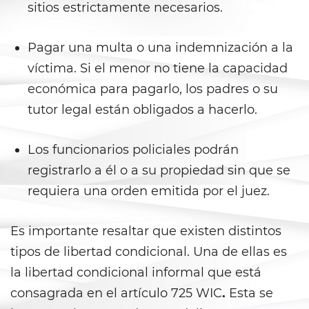
sitios estrictamente necesarios.
Battery With Serious Bodily Injury
Battery On A Peace Officer
Pagar una multa o una indemnización a la
víctima. Si el menor no tiene la capacidad
Simple Assault
económica para pagarlo, los padres o su
tutor legal están obligados a hacerlo.
Simple Battery
Domestic Violence
Los funcionarios policiales podrán
registrarlo a él o a su propiedad sin que se
Child Abduction
requiera una orden emitida por el juez.
Child Abuse
Es importante resaltar que existen distintos
Child Endangerment
tipos de libertad condicional. Una de ellas es
la libertad condicional informal que está
Child Neglect
consagrada en el artículo 725 WIC
.
Esta se