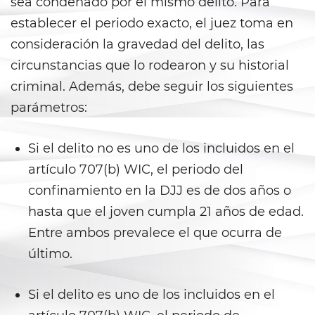
sea condenado por el mismo delito. Para
DUI Laws In The State Of
California
establecer el periodo exacto, el juez toma en
consideración la gravedad del delito, las
DUI With A Passenger Under 14
circunstancias que lo rodearon y su historial
Driving Under The Influence Of A
criminal. Además, debe seguir los siguientes
Drug (DUID)
parámetros:
Underage DUI
Si el delito no es uno de los incluidos en el
Wet Reckless
artículo 707(b) WIC, el periodo del
confinamiento en la DJJ es de dos años o
Fraud Crimes
hasta que el joven cumpla 21 años de edad.
Auto Insurance Fraud
Entre ambos prevalece el que ocurra de
último.
Check Fraud
Si el delito es uno de los incluidos en el
Credit Card Fraud