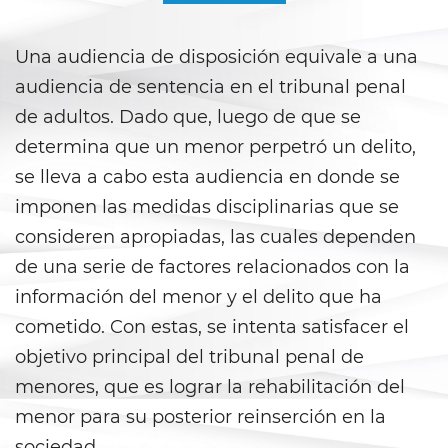
Áreas De Práctica
Una audiencia de disposición equivale a una
Asalto y Agresión
audiencia de sentencia en el tribunal penal
Agresión que Causa Lesiones
de adultos. Dado que, luego de que se
Corporales Graves
determina que un menor perpetró un delito,
Asalto con Arma Mortal
se lleva a cabo esta audiencia en donde se
imponen las medidas disciplinarias que se
Asalto con Químicos Cáusticos
consideren apropiadas, las cuales dependen
Agresión contra un Agente del
de una serie de factores relacionados con la
Orden Público
información del menor y el delito que ha
cometido. Con estas, se intenta satisfacer el
Asalto contra un Funcionario
Público
objetivo principal del tribunal penal de
menores, que es lograr la rehabilitación del
Asalto Simple
menor para su posterior reinserción en la
Asuntos Posteriores a la Condena
sociedad.