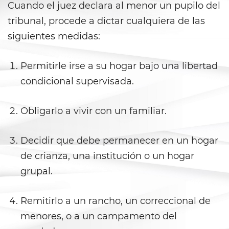
Agresión Sexual
Cuando el juez declara al menor un pupilo del
tribunal, procede a dictar cualquiera de las
Conducta Lasciva
siguientes medidas:
Copulación Oral Forzada
Permitirle irse a su hogar bajo una libertad
Estupro
condicional supervisada.
Exposición Indecente
Obligarlo a vivir con un familiar.
Merodear para Prostituirse
Decidir que debe permanecer en un hogar
Molestar a un Niño Menor de 18
de crianza, una institución o un hogar
Años
grupal.
Penetración Sexual Forzada
Remitirlo a un rancho, un correccional de
Pornografía Infantil
menores, o a un campamento del