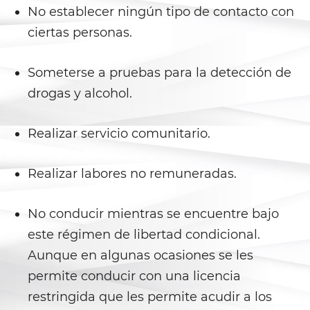
Peligro Infantil
No establecer ningún tipo de contacto con
ciertas personas.
Publicar Información Dañina
En Internet
Someterse a pruebas para la detección de
Sustracción de Menores
drogas y alcohol.
Venganza con Pornografía
Realizar servicio comunitario.
Violación de una Orden de
Restricción
Realizar labores no remuneradas.
Assault & Battery
No conducir mientras se encuentre bajo
Assault On A Public Official
este régimen de libertad condicional.
Aunque en algunas ocasiones se les
Assault With A Deadly Weapon
permite conducir con una licencia
Assault with Caustic Chemicals
restringida que les permite acudir a los