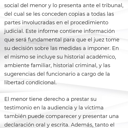
Fraude a Programas de
social del menor y lo presenta ante el tribunal,
Asistencia Pública
del cual se les conceden copias a todas las
Fraude al Sistema de Salud
partes involucradas en el procedimiento
judicial. Este informe contiene información
Fraude con Cheques
que será fundamental para que el juez tome
Fraude De Juego
su decisión sobre las medidas a imponer. En
el mismo se incluye su historial académico,
Fraude de Seguro de Auto
ambiente familiar, historial criminal, y las
sugerencias del funcionario a cargo de la
Fraude de Tarjeta de Crédito
libertad condicional.
Fraude Del Seguro De
Desempleo
El menor tiene derecho a prestar su
Fraude Inmobiliario
testimonio en la audiencia y la víctima
también puede comparecer y presentar una
Práctica No Autorizada de la
Medicina
declaración oral y escrita. Además, tanto el