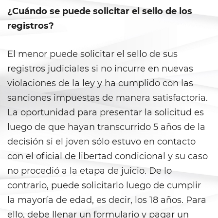
Ward of the Court
¿Cuándo se puede solicitar el sello de los
registros?
Post Conviction Matters
Certificate Of Rehabilitation
El menor puede solicitar el sello de sus
registros judiciales si no incurre en nuevas
Expungement
violaciones de la ley y ha cumplido con las
sanciones impuestas de manera satisfactoria.
Parole
La oportunidad para presentar la solicitud es
Petition to Vacate Murder
luego de que hayan transcurrido 5 años de la
Conviction
decisión si el joven sólo estuvo en contacto
Probation Violation
con el oficial de libertad condicional y su caso
no procedió a la etapa de juicio. De lo
Record Sealing
contrario, puede solicitarlo luego de cumplir
la mayoría de edad, es decir, los 18 años. Para
Post Conviction Relief
ello, debe llenar un formulario y pagar un