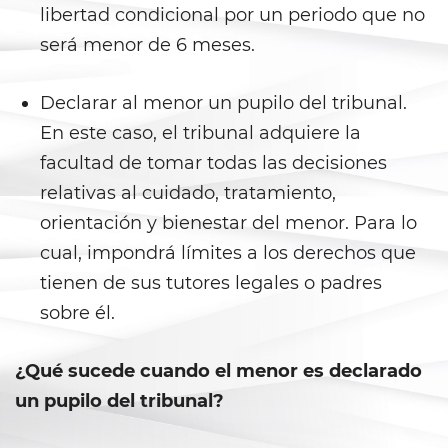
libertad condicional por un periodo que no
Libertad Condicional para
Menores
será menor de 6 meses.
Petición Aceptada
Declarar al menor un pupilo del tribunal.
Proyecto de Ley del Senado SB
En este caso, el tribunal adquiere la
439
facultad de tomar todas las decisiones
relativas al cuidado, tratamiento,
Sello de Registros Juveniles
orientación y bienestar del menor. Para lo
Tribunal de Delincuencia
cual, impondrá límites a los derechos que
Juvenil
tienen de sus tutores legales o padres
Tutela de los Tribunales
sobre él.
Delitos Sexuales
¿Qué sucede cuando el menor es declarado
un pupilo del tribunal?
Actos Lascivos con un Menor