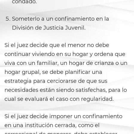
Prostitución y Solicitación
condado.
Violación
Someterlo a un confinamiento en la
División de Justicia Juvenil.
Delitos Violentos
Aumento de Sentencia para
Si el juez decide que el menor no debe
Pandillas
continuar viviendo en su hogar y ordena que
viva con un familiar, un hogar de crianza o un
Disuadir a un Testigo
hogar grupal, se debe planificar una
Homicidio
estrategia para cerciorarse de que sus
necesidades están siendo satisfechas, para lo
Homicidio Involuntario
cual se evaluará el caso con regularidad.
Homicidio Voluntario
Si el juez decide imponer un confinamiento
Intento de Asesinato
en una institución cerrada, como el