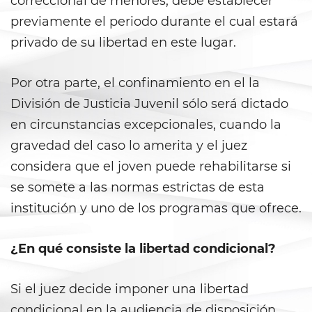
correccional de menores, debe establecer
Secuestro
previamente el periodo durante el cual estará
DUI
privado de su libertad en este lugar.
Audiencia Administrativa del
DMV
Por otra parte, el confinamiento en el la
División de Justicia Juvenil sólo será dictado
Conducir Bajo la Influencia de
en circunstancias excepcionales, cuando la
Drogas
gravedad del caso lo amerita y el juez
Conducción Imprudente con
considera que el joven puede rehabilitarse si
Presencia de Alcohol
se somete a las normas estrictas de esta
Conducción Imprudente sin
institución y uno de los programas que ofrece.
Presencia de Alcohol
Cuarta Ofensa de DUI
¿En qué consiste la libertad condicional?
DUI Causando Lesiones
Si el juez decide imponer una libertad
condicional en la audiencia de disposición,