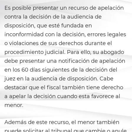
Carrying a Loaded Firearm
Es posible presentar un recurso de apelación
contra la decisión de la audiencia de
Firearms Sentencing
Enhancements
disposición, que esté fundada en
inconformidad con la decisión, errores legales
Negligent Discharge of a Firearm
o violaciones de sus derechos durante el
procedimiento judicial. Para ello, su abogado
Prohibited Weapons
debe presentar una notificación de apelación
Juvenile Delinquency
en los 60 días siguientes de la decisión del
juez en la audiencia de disposición. Cabe
Division of Juvenile Justice
destacar que el fiscal también tiene derecho
Juvenile Detention Hearings
a apelar la decisión cuando esta favorece al
menor.
Juvenile Delinquency Court
Además de este recurso, el menor también
Juvenile Disposition Hearings
puede solicitar al tribunal que cambie o anule