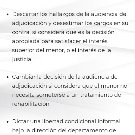
Delincuencia Juvenil
Descartar los hallazgos de la audiencia de
adjudicación y desestimar los cargos en su
Audiencias de Detención
contra, si considera que es la decisión
Audiencias de Disposición
apropiada para satisfacer el interés
superior del menor, o el interés de la
Audiencias de Transferencia
justicia.
Delitos por los cuales un
menor puede ser juzgado
Cambiar la decisión de la audiencia de
como adulto
adjudicación si considera que el menor no
Derechos de Los Padres en Los
necesita someterse a un tratamiento de
Casos de Menores de Edad
rehabilitación.
Desviación Informal Juvenil
Dictar una libertad condicional informal
División de Justicia Juvenil
bajo la dirección del departamento de