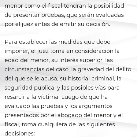
menor como el fiscal tendrán la posibilidad
Delitos de Hurto
de presentar pruebas, que serán evaluadas
por el juez antes de emitir su decisión.
Hurto Mayor
Hurto Mayor de Auto
Para establecer las medidas que debe
imponer, el juez toma en consideración la
Hurto Menor
edad del menor, su interés superior, las
circunstancias del caso, la gravedad del delito
Recepción de Propiedad
Privada
del que se le acusa, su historial criminal, la
seguridad pública, y las posibles vías para
Robo
resarcir a la víctima. Luego de que ha
Robo de Caja Fuerte
evaluado las pruebas y los argumentos
presentados por el abogado del menor y el
Robo 459 PC
fiscal, toma cualquiera de las siguientes
Robo en Tiendas
decisiones: