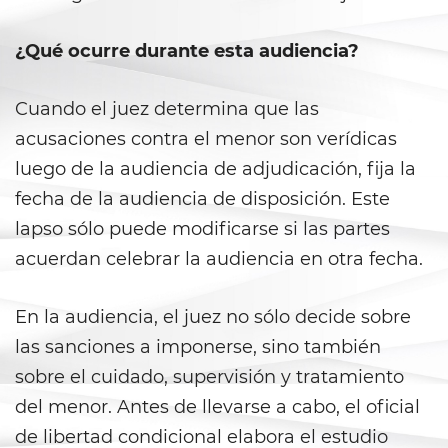
Posesión de una Sustancia
¿Qué ocurre durante esta audiencia?
Controlada para la Venta
Posesión de Marihuana para la
Cuando el juez determina que las
Venta
acusaciones contra el menor son verídicas
Programa de Desviación
luego de la audiencia de adjudicación, fija la
Previo al Juicio 1000 PC
fecha de la audiencia de disposición. Este
Proposición 36
lapso sólo puede modificarse si las partes
acuerdan celebrar la audiencia en otra fecha.
Transporte de una Sustancia
Controlada para la Venta
En la audiencia, el juez no sólo decide sobre
Delitos de Fraude
las sanciones a imponerse, sino también
sobre el cuidado, supervisión y tratamiento
Fraude a La Compensación a
Los Trabajadores
del menor. Antes de llevarse a cabo, el oficial
de libertad condicional elabora el estudio