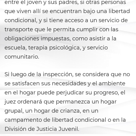
entre el joven y sus padres, si otras personas
Violation Of A Restraining Order
que viven allí se encuentran bajo una libertad
condicional, y si tiene acceso a un servicio de
Posting Harmful Information on
transporte que le permita cumplir con las
the Internet
obligaciones impuestas, como asistir a la
Driving Crimes
escuela, terapia psicológica, y servicio
comunitario.
Driving With A Suspended License
Evading A Police Officer
Si luego de la inspección, se considera que no
se satisfacen sus necesidades y el ambiente
Carjacking
en el hogar puede perjudicar su progreso, el
juez ordenará que permanezca un hogar
Hit and Run
grupal, un hogar de crianza, en un
Vehicular Manslaughter
campamento de libertad condicional o en la
División de Justicia Juvenil.
Drug Crimes