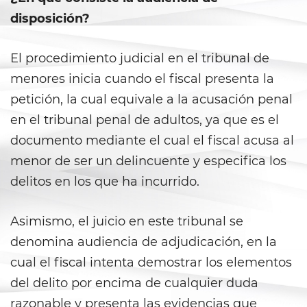
Aumento de Sentencia por Armas
de Fuego
disposición?
Delitos Contra La Propiedad
El procedimiento judicial en el tribunal de
menores inicia cuando el fiscal presenta la
Dañar Líneas Telefónicas,
Eléctricas o de Servicios
petición, la cual equivale a la acusación penal
Públicos
en el tribunal penal de adultos, ya que es el
Incendio Provocado
documento mediante el cual el fiscal acusa al
menor de ser un delincuente y especifica los
Invasión Agravada de
Propiedad Ajena
delitos en los que ha incurrido.
Invasión de Propiedad Ajena
Asimismo, el juicio en este tribunal se
denomina audiencia de adjudicación, en la
Vandalismo
cual el fiscal intenta demostrar los elementos
Delitos de Armas
del delito por encima de cualquier duda
razonable y presenta las evidencias que