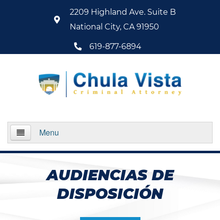
2209 Highland Ave. Suite B
National City, CA 91950
619-877-6894
Menu
Home
AUDIENCIAS DE
About Us
DISPOSICIÓN
Practice Areas