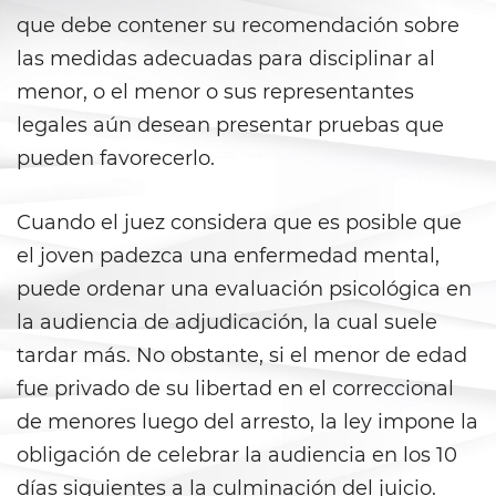
Falsos
que debe contener su recomendación sobre
Robo de Identidad
las medidas adecuadas para disciplinar al
menor, o el menor o sus representantes
Delitos de Drogas
legales aún desean presentar pruebas que
pueden favorecerlo.
Fabricación de Drogas
Leyes sobre Marihuana en
Cuando el juez considera que es posible que
California
el joven padezca una enfermedad mental,
Posesión de Marihuana
puede ordenar una evaluación psicológica en
la audiencia de adjudicación, la cual suele
Posesión De Metanfetamina
tardar más. No obstante, si el menor de edad
fue privado de su libertad en el correccional
Posesión De Parafernalia De
Drogas
de menores luego del arresto, la ley impone la
obligación de celebrar la audiencia en los 10
Posesión de una Sustancia
Controlada
días siguientes a la culminación del juicio.