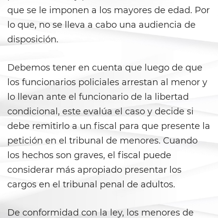
que se le imponen a los mayores de edad. Por
Statutory Rape
lo que, no se lleva a cabo una audiencia de
Theft Crimes
disposición.
Burglary
Debemos tener en cuenta que luego de que
Burglary of a Safe or Vault
los funcionarios policiales arrestan al menor y
lo llevan ante el funcionario de la libertad
Grand Theft
condicional, este evalúa el caso y decide si
debe remitirlo a un fiscal para que presente la
Grand Theft Auto
petición en el tribunal de menores. Cuando
Petty Theft
los hechos son graves, el fiscal puede
considerar más apropiado presentar los
Receiving Stolen Property
cargos en el tribunal penal de adultos.
Robbery
De conformidad con la ley, los menores de