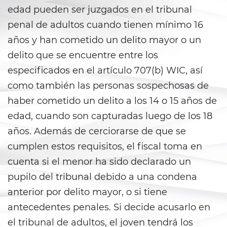
Shoplifting
edad pueden ser juzgados en el tribunal
penal de adultos cuando tienen mínimo 16
Violent Crimes
años y han cometido un delito mayor o un
Attempted Murder
delito que se encuentre entre los
especificados en el artículo 707(b) WIC, así
Dissuading A Witness or Victim
como también las personas sospechosas de
haber cometido un delito a los 14 o 15 años de
Gang Enhancement
edad, cuando son capturadas luego de los 18
Kidnapping
años. Además de cerciorarse de que se
cumplen estos requisitos, el fiscal toma en
Manslaughter
cuenta si el menor ha sido declarado un
Murder
pupilo del tribunal debido a una condena
anterior por delito mayor, o si tiene
Involuntary Manslaughter
antecedentes penales. Si decide acusarlo en
el tribunal de adultos, el joven tendrá los
Voluntary Manslaughter