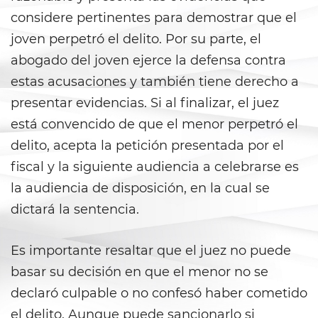
Armas Prohibidas
considere pertinentes para demostrar que el
Descarga Negligente de un
joven perpetró el delito. Por su parte, el
Arma de Fuego
abogado del joven ejerce la defensa contra
estas acusaciones y también tiene derecho a
La Ley de los Tres Delitos y
Fuera
presentar evidencias. Si al finalizar, el juez
está convencido de que el menor perpetró el
Portar un Arma de Fuego
Cargada
delito, acepta la petición presentada por el
fiscal y la siguiente audiencia a celebrarse es
Portar un Arma de Fuego
Oculta
la audiencia de disposición, en la cual se
dictará la sentencia.
Delitos de Conduccion
Es importante resaltar que el juez no puede
Chocar y Huir
basar su decisión en que el menor no se
Conducir con una Licencia
declaró culpable o no confesó haber cometido
Suspendida
el delito. Aunque puede sancionarlo si