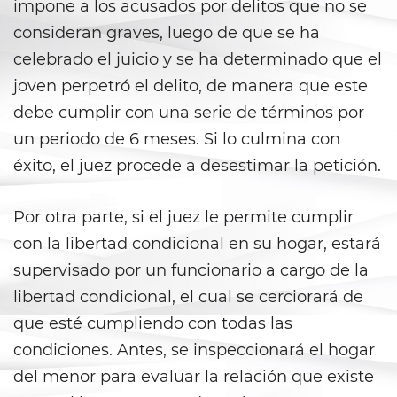
Corporal Injury on a Spouse
impone a los acusados por delitos que no se
consideran graves, luego de que se ha
Criminal Threats
celebrado el juicio y se ha determinado que el
joven perpetró el delito, de manera que este
Domestic Battery
debe cumplir con una serie de términos por
Emergency Protective Order
un periodo de 6 meses. Si lo culmina con
éxito, el juez procede a desestimar la petición.
Elder Abuse
Permanent Restraining Order
Por otra parte, si el juez le permite cumplir
con la libertad condicional en su hogar, estará
Restraining Orders
supervisado por un funcionario a cargo de la
libertad condicional, el cual se cerciorará de
Revenge Porn
que esté cumpliendo con todas las
Stalking
condiciones. Antes, se inspeccionará el hogar
del menor para evaluar la relación que existe
Temporary Restraining Order