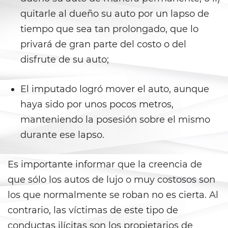
Agresión Sexual
quitarle al dueño su auto por un lapso de
Conducta Lasciva
tiempo que sea tan prolongado, que lo
privará de gran parte del costo o del
Copulación Oral Forzada
disfrute de su auto;
Estupro
El imputado logró mover el auto, aunque
Exposición Indecente
haya sido por unos pocos metros,
manteniendo la posesión sobre el mismo
Merodear para Prostituirse
durante ese lapso.
Molestar a un Niño Menor de 18
Años
Es importante informar que la creencia de
que sólo los autos de lujo o muy costosos son
Penetración Sexual Forzada
los que normalmente se roban no es cierta. Al
Pornografía Infantil
contrario, las víctimas de este tipo de
conductas ilícitas son los propietarios de