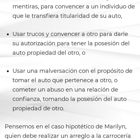
mentiras, para convencer a un individuo de
Agresión Doméstica
que le transfiera titularidad de su auto,
Amenazas Criminales
Usar trucos y convencer a otro para darle
Lesión corporal a un cónyuge
su autorización para tener la posesión del
auto propiedad del otro, o
Negligencia de Menores
Usar una malversación con el propósito de
Orden de Protección de
Emergencia
tomar el auto que pertenece a otro, o
cometer un abuso en una relación de
Órdenes de Restricción
confianza, tomando la posesión del auto
Orden de Restricción
propiedad de otro.
Permanente
Orden de Restricción Temporal
Pensemos en el caso hipotético de Marilyn,
quien debe realizar un arreglo a la carrocería