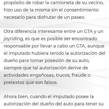
Prop 36
propósito de robar la camioneta de su vecino,
hizo uso de la misma sin el consentimiento
Transportation for Sale of a
Controlled Substance
necesario para disfrutar de un paseo.
DUI
Otra diferencia interesante entre un GTA y un
joyriding, es que es posible ser encontrado
2nd Offense DUI
responsable por llevar a cabo un GTA, aunque
3rd Offense DUI
el imputado hubiera tenido la autorización del
dueño para tomar posesión de su auto,
4th Offense DUI
siempre que tal autorización derive de
Dry Reckless
actividades engañosas, trucos, fraude o
pretextos que son falsos.
DMV Administrative Hearing
Ahora bien, cuando el imputado posee la
DUI Causing Injury
autorización del dueño del auto para tener su