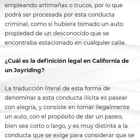
empleando artimañas o trucos, por lo que
Battery With Serious Bodily Injury
podrá ser procesada por esta conducta
Battery On A Peace Officer
criminal, como si hubiera tomado un auto
propiedad de un desconocido que se
Simple Assault
encontraba estacionado en cualquier calle.
Simple Battery
¿Cuál es la definición legal en California de
Domestic Violence
un Joyriding?
Child Abduction
La traducción literal de esta forma de
Child Abuse
denominar a esta conducta ilícita es pasear
con alegría, y consiste en tomar ilegalmente
Child Endangerment
un auto, con el propósito de dar un paseo,
bien sea corto o largo, y es muy distinta a la
Child Neglect
conducta que se exige para considerar que se