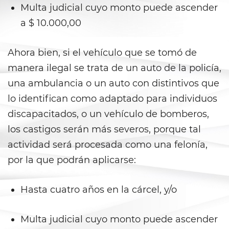
Multa judicial cuyo monto puede ascender
Statutory Rape
a $ 10.000,00
Theft Crimes
Ahora bien, si el vehículo que se tomó de
Burglary
manera ilegal se trata de un auto de la policía,
una ambulancia o un auto con distintivos que
Burglary of a Safe or Vault
lo identifican como adaptado para individuos
Grand Theft
discapacitados, o un vehículo de bomberos,
los castigos serán más severos, porque tal
Grand Theft Auto
actividad será procesada como una felonía,
Petty Theft
por la que podrán aplicarse:
Receiving Stolen Property
Hasta cuatro años en la cárcel, y/o
Robbery
Multa judicial cuyo monto puede ascender