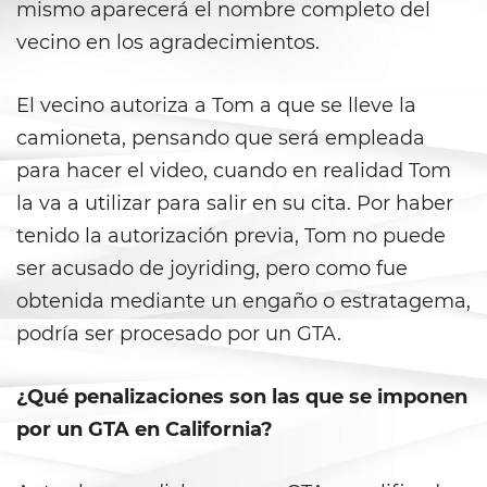
mismo aparecerá el nombre completo del
Gambling Fraud
vecino en los agradecimientos.
Health Care Fraud
El vecino autoriza a Tom a que se lleve la
Real Estate Fraud
camioneta, pensando que será empleada
para hacer el video, cuando en realidad Tom
Workers’ Compensation Fraud
la va a utilizar para salir en su cita. Por haber
Welfare Fraud
tenido la autorización previa, Tom no puede
ser acusado de joyriding, pero como fue
Unemployment Insurance Fraud
obtenida mediante un engaño o estratagema,
podría ser procesado por un GTA.
Unauthorized Practice Of
Medicine
¿Qué penalizaciones son las que se imponen
Gun Offenses
por un GTA en California?
Carrying A Concealed Firearm