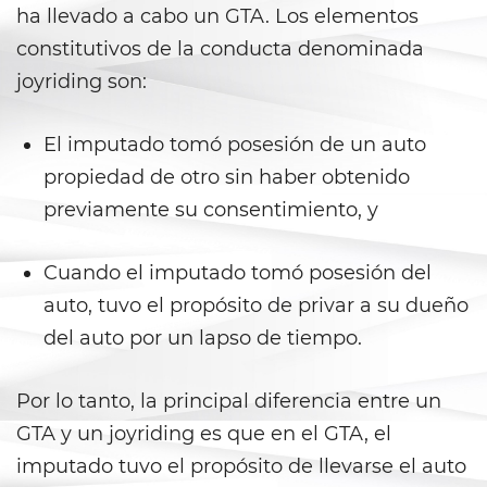
Corporal Injury on a Spouse
ha llevado a cabo un GTA. Los elementos
constitutivos de la conducta denominada
Criminal Threats
joyriding son:
Domestic Battery
El imputado tomó posesión de un auto
Emergency Protective Order
propiedad de otro sin haber obtenido
previamente su consentimiento, y
Elder Abuse
Permanent Restraining Order
Cuando el imputado tomó posesión del
auto, tuvo el propósito de privar a su dueño
Restraining Orders
del auto por un lapso de tiempo.
Revenge Porn
Por lo tanto, la principal diferencia entre un
Stalking
GTA y un joyriding es que en el GTA, el
imputado tuvo el propósito de llevarse el auto
Temporary Restraining Order