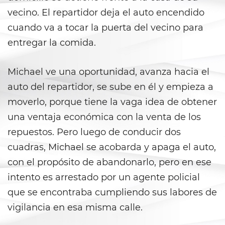
Secuestro
vecino. El repartidor deja el auto encendido
DUI
cuando va a tocar la puerta del vecino para
entregar la comida.
Audiencia Administrativa del
DMV
Michael ve una oportunidad, avanza hacia el
Conducir Bajo la Influencia de
auto del repartidor, se sube en él y empieza a
Drogas
moverlo, porque tiene la vaga idea de obtener
Conducción Imprudente con
una ventaja económica con la venta de los
Presencia de Alcohol
repuestos. Pero luego de conducir dos
Conducción Imprudente sin
cuadras, Michael se acobarda y apaga el auto,
Presencia de Alcohol
con el propósito de abandonarlo, pero en ese
intento es arrestado por un agente policial
Cuarta Ofensa de DUI
que se encontraba cumpliendo sus labores de
DUI Causando Lesiones
vigilancia en esa misma calle.