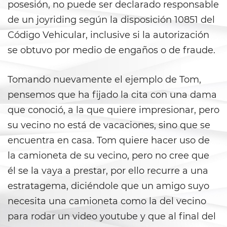
DUI Laws In The State Of
posesión, no puede ser declarado responsable
California
de un joyriding según la disposición 10851 del
DUI With A Passenger Under 14
Código Vehicular, inclusive si la autorización
se obtuvo por medio de engaños o de fraude.
Driving Under The Influence Of A
Drug (DUID)
Tomando nuevamente el ejemplo de Tom,
Underage DUI
pensemos que ha fijado la cita con una dama
que conoció, a la que quiere impresionar, pero
Wet Reckless
su vecino no está de vacaciones, sino que se
Fraud Crimes
encuentra en casa. Tom quiere hacer uso de
la camioneta de su vecino, pero no cree que
Auto Insurance Fraud
él se la vaya a prestar, por ello recurre a una
estratagema, diciéndole que un amigo suyo
Check Fraud
necesita una camioneta como la del vecino
Credit Card Fraud
para rodar un video youtube y que al final del