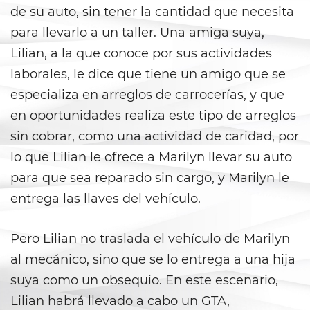
Peligro Infantil
de su auto, sin tener la cantidad que necesita
para llevarlo a un taller. Una amiga suya,
Publicar Información Dañina
En Internet
Lilian, a la que conoce por sus actividades
laborales, le dice que tiene un amigo que se
Sustracción de Menores
especializa en arreglos de carrocerías, y que
Venganza con Pornografía
en oportunidades realiza este tipo de arreglos
sin cobrar, como una actividad de caridad, por
Violación de una Orden de
lo que Lilian le ofrece a Marilyn llevar su auto
Restricción
para que sea reparado sin cargo, y Marilyn le
Assault & Battery
entrega las llaves del vehículo.
Assault On A Public Official
Pero Lilian no traslada el vehículo de Marilyn
Assault With A Deadly Weapon
al mecánico, sino que se lo entrega a una hija
suya como un obsequio. En este escenario,
Assault with Caustic Chemicals
Lilian habrá llevado a cabo un GTA,