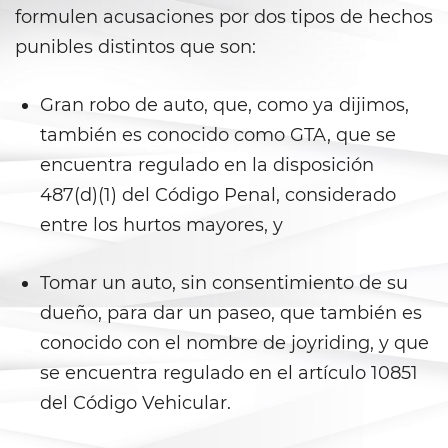
Falsos
formulen acusaciones por dos tipos de hechos
punibles distintos que son:
Robo de Identidad
Delitos de Drogas
Gran robo de auto, que, como ya dijimos,
también es conocido como GTA, que se
Fabricación de Drogas
encuentra regulado en la disposición
487(d)(1) del Código Penal, considerado
Leyes sobre Marihuana en
California
entre los hurtos mayores, y
Posesión de Marihuana
Tomar un auto, sin consentimiento de su
Posesión De Metanfetamina
dueño, para dar un paseo, que también es
conocido con el nombre de joyriding, y que
Posesión De Parafernalia De
Drogas
se encuentra regulado en el artículo 10851
del Código Vehicular.
Posesión de una Sustancia
Controlada