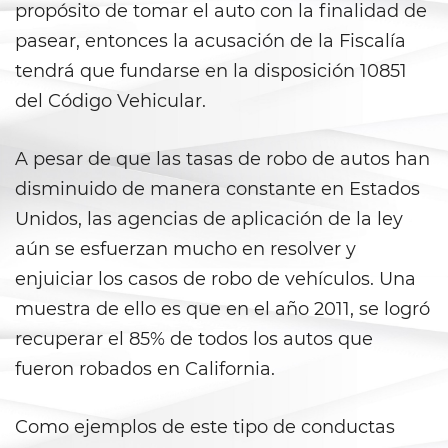
Fraude a Programas de
propósito de tomar el auto con la finalidad de
Asistencia Pública
pasear, entonces la acusación de la Fiscalía
Fraude al Sistema de Salud
tendrá que fundarse en la disposición 10851
del Código Vehicular.
Fraude con Cheques
A pesar de que las tasas de robo de autos han
Fraude De Juego
disminuido de manera constante en Estados
Fraude de Seguro de Auto
Unidos, las agencias de aplicación de la ley
aún se esfuerzan mucho en resolver y
Fraude de Tarjeta de Crédito
enjuiciar los casos de robo de vehículos. Una
Fraude Del Seguro De
muestra de ello es que en el año 2011, se logró
Desempleo
recuperar el 85% de todos los autos que
fueron robados en California.
Fraude Inmobiliario
Práctica No Autorizada de la
Como ejemplos de este tipo de conductas
Medicina