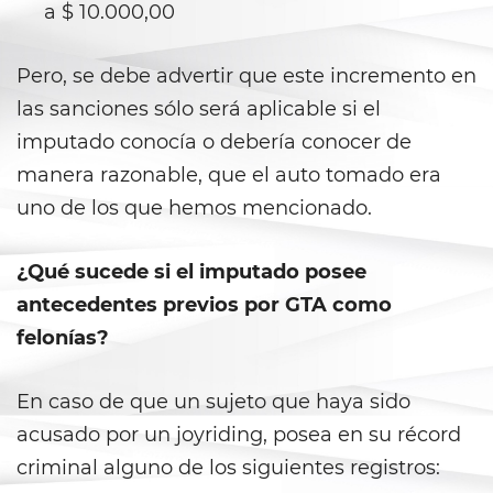
Shoplifting
a $ 10.000,00
Violent Crimes
Pero, se debe advertir que este incremento en
las sanciones sólo será aplicable si el
Attempted Murder
imputado conocía o debería conocer de
Dissuading A Witness or Victim
manera razonable, que el auto tomado era
uno de los que hemos mencionado.
Gang Enhancement
¿Qué sucede si el imputado posee
Kidnapping
antecedentes previos por GTA como
Manslaughter
felonías?
Murder
En caso de que un sujeto que haya sido
Involuntary Manslaughter
acusado por un joyriding, posea en su récord
criminal alguno de los siguientes registros:
Voluntary Manslaughter