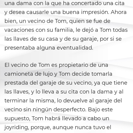
una dama con la que ha concertado una cita
California Marijuana Laws
y desea causarle una buena impresión. Ahora
bien, un vecino de Tom, quien se fue de
Manufacturing Drugs
vacaciones con su familia, le dejó a Tom todas
las llaves de su casa y de su garaje, por si se
Possession Of A Controlled
Substance
presentaba alguna eventualidad.
Possession Of A Controlled
Substance For Sale
El vecino de Tom es propietario de una
camioneta de lujo y Tom decide tomarla
Possession of Drug Paraphernalia
prestada del garaje de su vecino, ya que tiene
Possession Of Marijuana
las llaves, y lo lleva a su cita con la dama y al
terminar la misma, lo devuelve al garaje del
Possession of Marijuana for Sale
vecino sin ningún desperfecto. Bajo este
supuesto, Tom habrá llevado a cabo un
Possession of Methamphetamine
joyriding, porque, aunque nunca tuvo el