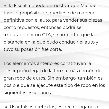
DUI con Pasajeros Menores de
14 Años
Si la Fiscalía puede demostrar que Michael
tuvo el propósito de quedarse de manera
DUI en Menores de Edad
definitiva con el auto, para vender sus piezas
como repuestos, entonces podrá ser
Leyes de DUI en el Estado de
California
imputado por un GTA, sin importar que la
distancia en la que pudo conducir el auto y
Segunda Ofensa de DUI
tuvo su posesión fue corta.
Tercera Ofensa de DUI
Los elementos anteriores constituyen la
Violencia Doméstica
descripción legal de la forma más común de
gran robo de autos. Sin embargo, también es
Abuso de Ancianos y de
Adultos Dependientes
posible que se ejecute este tipo de robo en los
siguientes escenarios:
Abuso Infantil
Acecho
Usar falsos pretextos, es decir, engaños o