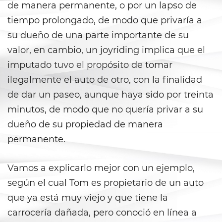
de manera permanente, o por un lapso de
Violation Of A Restraining Order
tiempo prolongado, de modo que privaría a
su dueño de una parte importante de su
Posting Harmful Information on
the Internet
valor, en cambio, un joyriding implica que el
imputado tuvo el propósito de tomar
Driving Crimes
ilegalmente el auto de otro, con la finalidad
de dar un paseo, aunque haya sido por treinta
Driving With A Suspended License
minutos, de modo que no quería privar a su
Evading A Police Officer
dueño de su propiedad de manera
permanente.
Carjacking
Vamos a explicarlo mejor con un ejemplo,
Hit and Run
según el cual Tom es propietario de un auto
Vehicular Manslaughter
que ya está muy viejo y que tiene la
carrocería dañada, pero conoció en línea a
Drug Crimes