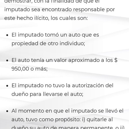
demostrar, con la finalidad de que el
Libertad Condicional para
imputado sea encontrado responsable por
Menores
este hecho ilícito, los cuales son:
Petición Aceptada
El imputado tomó un auto que es
Proyecto de Ley del Senado SB
439
propiedad de otro individuo;
Sello de Registros Juveniles
El auto tenía un valor aproximado a los $
950,00 o más;
Tribunal de Delincuencia
Juvenil
El imputado no tuvo la autorización del
Tutela de los Tribunales
dueño para llevarse el auto;
Delitos Sexuales
Al momento en que el imputado se llevó el
Actos Lascivos con un Menor
auto, tuvo como propósito: i) quitarle al
dueño su auto de manera permanente, o ii)