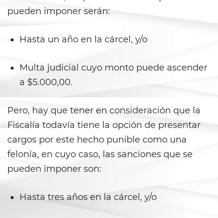
pueden imponer serán:
Child Pornography
Hasta un año en la cárcel, y/o
Forcible Sexual Penetration
Indecent Exposure
Multa judicial cuyo monto puede ascender
a $5.000,00.
Lewd Acts with a Minor
Pero, hay que tener en consideración que la
Lewd Conduct
Fiscalía todavía tiene la opción de presentar
Oral Copulation By Force/Fear
cargos por este hecho punible como una
felonía, en cuyo caso, las sanciones que se
Prostitution and Solicitation
pueden imponer son:
Rape
Hasta tres años en la cárcel, y/o
Sexual Battery