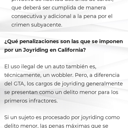
Vacating/ Setting Aside a
Conviction
que deberá ser cumplida de manera
consecutiva y adicional a la pena por el
Property Crimes
crimen subyacente.
Aggravated Trespass
¿Qué penalizaciones son las que se imponen
Arson
por un Joyriding en California?
Damaging Phones, Electrical or
Utility Lines
El uso ilegal de un auto también es,
técnicamente, un wobbler. Pero, a diferencia
Trespass
del GTA, los cargos de joyriding generalmente
se presentan como un delito menor para los
Vandalism
primeros infractores.
Sex Crimes
Si un sujeto es procesado por joyriding como
Annoying or Molesting a Child
Under 18
delito menor, las penas máximas que se