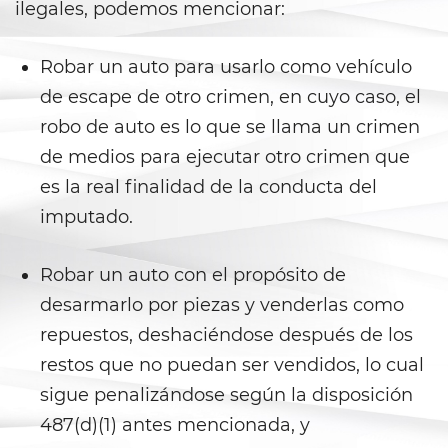
ilegales, podemos mencionar:
Delitos de Hurto
Robar un auto para usarlo como vehículo
Hurto Mayor
de escape de otro crimen, en cuyo caso, el
robo de auto es lo que se llama un crimen
Hurto Mayor de Auto
de medios para ejecutar otro crimen que
Hurto Menor
es la real finalidad de la conducta del
imputado.
Recepción de Propiedad
Privada
Robar un auto con el propósito de
Robo
desarmarlo por piezas y venderlas como
repuestos, deshaciéndose después de los
Robo de Caja Fuerte
restos que no puedan ser vendidos, lo cual
Robo 459 PC
sigue penalizándose según la disposición
487(d)(1) antes mencionada, y
Robo en Tiendas