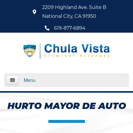
2209 Highland Ave. Suite B
National City, CA 91950
619-877-6894
Menu
Home
HURTO MAYOR DE AUTO
About Us
Practice Areas