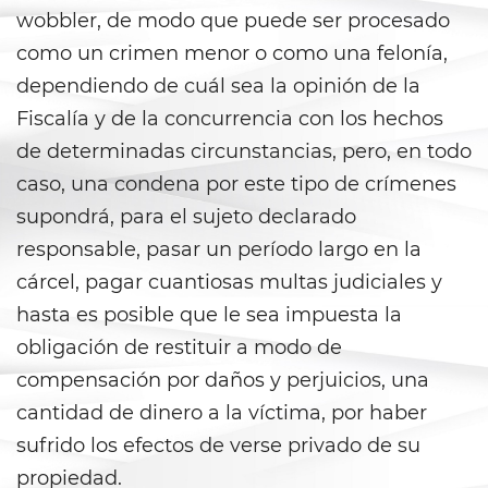
wobbler, de modo que puede ser procesado
Anulando o Rechazando una
como un crimen menor o como una felonía,
Condena
dependiendo de cuál sea la opinión de la
Certificado de Rehabilitación
Fiscalía y de la concurrencia con los hechos
de determinadas circunstancias, pero, en todo
Eliminación de antecedentes
penales
caso, una condena por este tipo de crímenes
supondrá, para el sujeto declarado
Libertad Condicional Bajo
Palabra
responsable, pasar un período largo en la
cárcel, pagar cuantiosas multas judiciales y
Petición para Anular una
hasta es posible que le sea impuesta la
Condena por Asesinato
obligación de restituir a modo de
Sello de Registros de Arresto
compensación por daños y perjuicios, una
cantidad de dinero a la víctima, por haber
Violación de la Libertad
Condicional
sufrido los efectos de verse privado de su
propiedad.