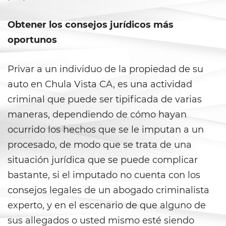
Aumento de Sentencia por Armas
de Fuego
Obtener los consejos jurídicos más
Delitos Contra La Propiedad
oportunos
Dañar Líneas Telefónicas,
Eléctricas o de Servicios
Privar a un individuo de la propiedad de su
Públicos
auto en Chula Vista CA, es una actividad
Incendio Provocado
criminal que puede ser tipificada de varias
maneras, dependiendo de cómo hayan
Invasión Agravada de
ocurrido los hechos que se le imputan a un
Propiedad Ajena
procesado, de modo que se trata de una
Invasión de Propiedad Ajena
situación jurídica que se puede complicar
bastante, si el imputado no cuenta con los
Vandalismo
consejos legales de un abogado criminalista
Delitos de Armas
experto, y en el escenario de que alguno de
sus allegados o usted mismo esté siendo