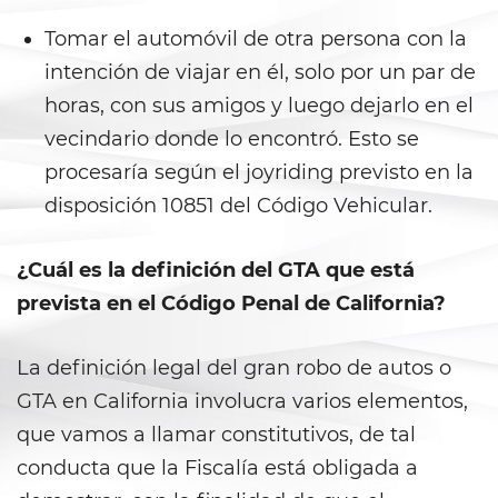
Tomar el automóvil de otra persona con la
Delincuencia Juvenil
intención de viajar en él, solo por un par de
Audiencias de Detención
horas, con sus amigos y luego dejarlo en el
vecindario donde lo encontró. Esto se
Audiencias de Disposición
procesaría según el joyriding previsto en la
Audiencias de Transferencia
disposición 10851 del Código Vehicular.
Delitos por los cuales un
¿Cuál es la definición del GTA que está
menor puede ser juzgado
como adulto
prevista en el Código Penal de California?
Derechos de Los Padres en Los
Casos de Menores de Edad
La definición legal del gran robo de autos o
GTA en California involucra varios elementos,
Desviación Informal Juvenil
que vamos a llamar constitutivos, de tal
División de Justicia Juvenil
conducta que la Fiscalía está obligada a