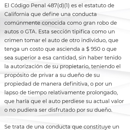
Áreas De Práctica
El Código Penal 487(d)(1) es el estatuto de
California que define una conducta
Asalto y Agresión
comúnmente conocida como gran robo de
Agresión que Causa Lesiones
autos o GTA. Esta sección tipifica como un
Corporales Graves
crimen tomar el auto de otro individuo, que
tenga un costo que ascienda a $ 950 o que
Asalto con Arma Mortal
sea superior a esa cantidad, sin haber tenido
Asalto con Químicos Cáusticos
la autorización de su propietario, teniendo el
propósito de privar a su dueño de su
Agresión contra un Agente del
Orden Público
propiedad de manera definitiva, o por un
lapso de tiempo relativamente prolongado,
Asalto contra un Funcionario
Público
que haría que el auto perdiese su actual valor
o no pudiera ser disfrutado por su dueño.
Asalto Simple
Se trata de una conducta que constituye un
Asuntos Posteriores a la Condena