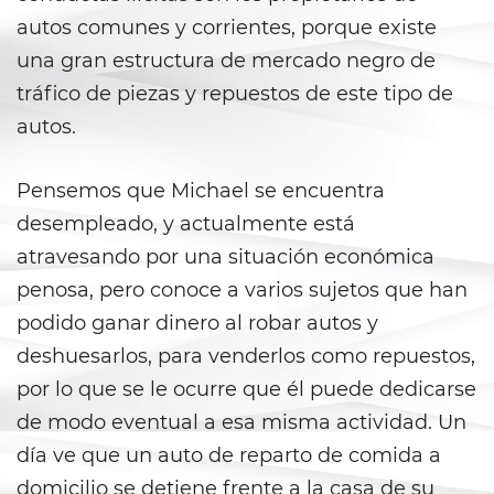
Prostitución y Solicitación
autos comunes y corrientes, porque existe
Violación
una gran estructura de mercado negro de
tráfico de piezas y repuestos de este tipo de
Delitos Violentos
autos.
Aumento de Sentencia para
Pandillas
Pensemos que Michael se encuentra
desempleado, y actualmente está
Disuadir a un Testigo
atravesando por una situación económica
Homicidio
penosa, pero conoce a varios sujetos que han
podido ganar dinero al robar autos y
Homicidio Involuntario
deshuesarlos, para venderlos como repuestos,
por lo que se le ocurre que él puede dedicarse
Homicidio Voluntario
de modo eventual a esa misma actividad. Un
Intento de Asesinato
día ve que un auto de reparto de comida a
domicilio se detiene frente a la casa de su