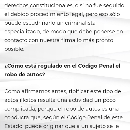
derechos constitucionales, o si no fue seguido
Evadir a un Oficial de Policía
el debido procedimiento legal, pero eso sólo
Homicidio Vehicular
puede escudriñarlo un criminalista
especializado, de modo que debe ponerse en
Robo de Auto
contacto con nuestra firma lo más pronto
Delitos de Cuello Blanco
posible.
Apropiación Indebida De
¿Cómo está regulado en el Código Penal el
Fondos Públicos
robo de autos?
Falsificación
Como afirmamos antes, tipificar este tipo de
Falsificación o Alteración de
una Prescripción Médica
actos ilícitos resulta una actividad un poco
complicada, porque el robo de autos es una
Malversación de Fondos
conducta que, según el Código Penal de este
Estado, puede originar que a un sujeto se le
Presentación de Documentos