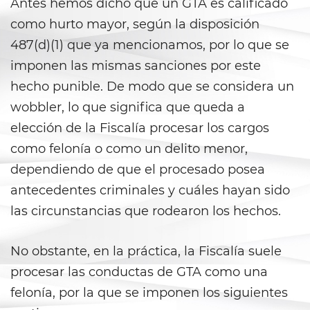
Antes hemos dicho que un GTA es calificado
Carrying a Loaded Firearm
como hurto mayor, según la disposición
487(d)(1) que ya mencionamos, por lo que se
Firearms Sentencing
Enhancements
imponen las mismas sanciones por este
hecho punible. De modo que se considera un
Negligent Discharge of a Firearm
wobbler, lo que significa que queda a
Prohibited Weapons
elección de la Fiscalía procesar los cargos
como felonía o como un delito menor,
Juvenile Delinquency
dependiendo de que el procesado posea
antecedentes criminales y cuáles hayan sido
Division of Juvenile Justice
las circunstancias que rodearon los hechos.
Juvenile Detention Hearings
No obstante, en la práctica, la Fiscalía suele
Juvenile Delinquency Court
procesar las conductas de GTA como una
Juvenile Disposition Hearings
felonía, por la que se imponen los siguientes