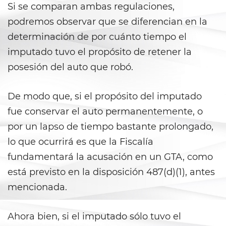
Si se comparan ambas regulaciones,
Posesión de una Sustancia
podremos observar que se diferencian en la
Controlada para la Venta
determinación de por cuánto tiempo el
Posesión de Marihuana para la
imputado tuvo el propósito de retener la
Venta
posesión del auto que robó.
Programa de Desviación
Previo al Juicio 1000 PC
De modo que, si el propósito del imputado
fue conservar el auto permanentemente, o
Proposición 36
por un lapso de tiempo bastante prolongado,
Transporte de una Sustancia
lo que ocurrirá es que la Fiscalía
Controlada para la Venta
fundamentará la acusación en un GTA, como
Delitos de Fraude
está previsto en la disposición 487(d)(1), antes
mencionada.
Fraude a La Compensación a
Los Trabajadores
Ahora bien, si el imputado sólo tuvo el