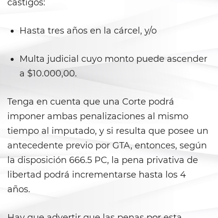
castigos:
Juvenile Informal Diversion
Hasta tres años en la cárcel, y/o
Juvenile Probation
Juvenile Three Strikes Law
Multa judicial cuyo monto puede ascender
a $10.000,00.
Offenses Minors Can Be Tried as
Adults
Tenga en cuenta que una Corte podrá
Parental Rights in Juvenile Cases
imponer ambas penalizaciones al mismo
tiempo al imputado, y si resulta que posee un
Sealing Juvenile Record
antecedente previo por GTA, entonces, según
Senate Bill 439
la disposición 666.5 PC, la pena privativa de
libertad podrá incrementarse hasta los 4
Sustained Juvenile Petitions
años.
Transfer Hearings
Hay que advertir que las penas por esta