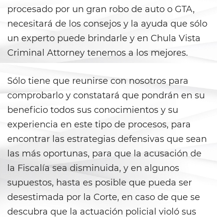
Armas Prohibidas
procesado por un gran robo de auto o GTA,
necesitará de los consejos y la ayuda que sólo
Descarga Negligente de un
Arma de Fuego
un experto puede brindarle y en Chula Vista
Criminal Attorney tenemos a los mejores.
La Ley de los Tres Delitos y
Fuera
Sólo tiene que reunirse con nosotros para
Portar un Arma de Fuego
Cargada
comprobarlo y constatará que pondrán en su
beneficio todos sus conocimientos y su
Portar un Arma de Fuego
experiencia en este tipo de procesos, para
Oculta
encontrar las estrategias defensivas que sean
Delitos de Conduccion
las más oportunas, para que la acusación de
la Fiscalía sea disminuida, y en algunos
Chocar y Huir
supuestos, hasta es posible que pueda ser
Conducir con una Licencia
desestimada por la Corte, en caso de que se
Suspendida
descubra que la actuación policial violó sus