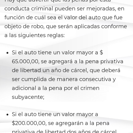
Ward of the Court
conducta criminal pueden ser mejoradas, en
función de cuál sea el valor del auto que fue
Post Conviction Matters
objeto de robo, que serán aplicadas conforme
Certificate Of Rehabilitation
a las siguientes reglas:
Expungement
Si el auto tiene un valor mayor a $
Parole
65.000,00, se agregará a la pena privativa
de libertad un año de cárcel, que deberá
Petition to Vacate Murder
ser cumplida de manera consecutiva y
Conviction
adicional a la pena por el crimen
Probation Violation
subyacente;
Record Sealing
Si el auto tiene un valor mayor a
Post Conviction Relief
$200.000,00, se agregarán a la pena
privativa de libertad dos años de cárcel,