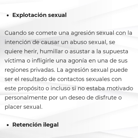
Violation Of A Restraining Order
Explotación sexual
Posting Harmful Information on
the Internet
Cuando se comete una agresión sexual con la
intención de causar un abuso sexual, se
Driving Crimes
quiere herir, humillar o asustar a la supuesta
Driving With A Suspended License
víctima o infligirle una agonía en una de sus
regiones privadas. La agresión sexual puede
Evading A Police Officer
ser el resultado de contactos sexuales con
este propósito o incluso si no estaba motivado
Carjacking
personalmente por un deseo de disfrute o
Hit and Run
placer sexual.
Vehicular Manslaughter
Retención ilegal
Drug Crimes