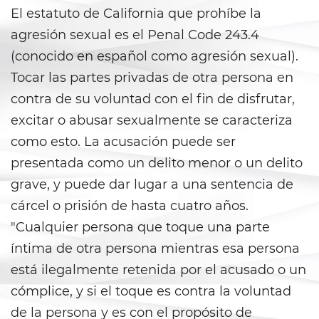
Áreas De Práctica
El estatuto de California que prohíbe la
agresión sexual es el Penal Code 243.4
Asalto y Agresión
(conocido en español como agresión sexual).
Agresión que Causa Lesiones
Tocar las partes privadas de otra persona en
Corporales Graves
contra de su voluntad con el fin de disfrutar,
excitar o abusar sexualmente se caracteriza
Asalto con Arma Mortal
como esto. La acusación puede ser
Asalto con Químicos Cáusticos
presentada como un delito menor o un delito
grave, y puede dar lugar a una sentencia de
Agresión contra un Agente del
Orden Público
cárcel o prisión de hasta cuatro años.
"Cualquier persona que toque una parte
Asalto contra un Funcionario
Público
íntima de otra persona mientras esa persona
está ilegalmente retenida por el acusado o un
Asalto Simple
cómplice, y si el toque es contra la voluntad
de la persona y es con el propósito de
Asuntos Posteriores a la Condena