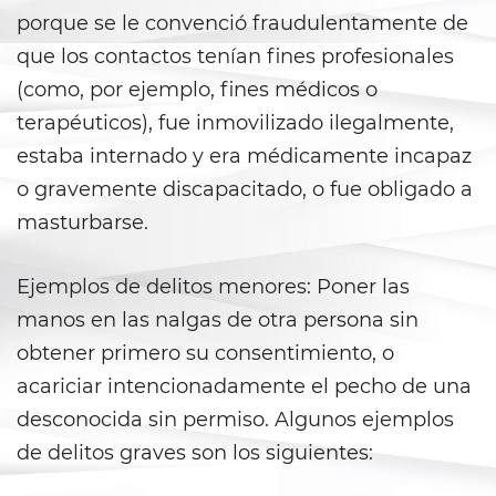
Aumento de Sentencia por Armas
de Fuego
porque se le convenció fraudulentamente de
que los contactos tenían fines profesionales
Delitos Contra La Propiedad
(como, por ejemplo, fines médicos o
terapéuticos), fue inmovilizado ilegalmente,
Dañar Líneas Telefónicas,
Eléctricas o de Servicios
estaba internado y era médicamente incapaz
Públicos
o gravemente discapacitado, o fue obligado a
Incendio Provocado
masturbarse.
Invasión Agravada de
Ejemplos de delitos menores: Poner las
Propiedad Ajena
manos en las nalgas de otra persona sin
Invasión de Propiedad Ajena
obtener primero su consentimiento, o
acariciar intencionadamente el pecho de una
Vandalismo
desconocida sin permiso. Algunos ejemplos
Delitos de Armas
de delitos graves son los siguientes: