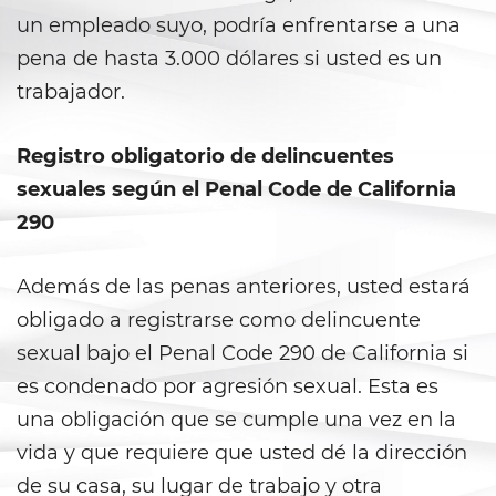
Shoplifting
un empleado suyo, podría enfrentarse a una
pena de hasta 3.000 dólares si usted es un
Violent Crimes
trabajador.
Attempted Murder
Registro obligatorio de delincuentes
Dissuading A Witness or Victim
sexuales según el Penal Code de California
Gang Enhancement
290
Kidnapping
Además de las penas anteriores, usted estará
obligado a registrarse como delincuente
Manslaughter
sexual bajo el Penal Code 290 de California si
Murder
es condenado por agresión sexual. Esta es
una obligación que se cumple una vez en la
Involuntary Manslaughter
vida y que requiere que usted dé la dirección
de su casa, su lugar de trabajo y otra
Voluntary Manslaughter