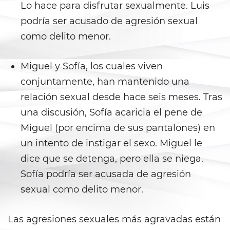
Lo hace para disfrutar sexualmente. Luis
Delincuencia Juvenil
podría ser acusado de agresión sexual
como delito menor.
Audiencias de Detención
Miguel y Sofía, los cuales viven
Audiencias de Disposición
conjuntamente, han mantenido una
Audiencias de Transferencia
relación sexual desde hace seis meses. Tras
una discusión, Sofía acaricia el pene de
Delitos por los cuales un
menor puede ser juzgado
Miguel (por encima de sus pantalones) en
como adulto
un intento de instigar el sexo. Miguel le
Derechos de Los Padres en Los
dice que se detenga, pero ella se niega.
Casos de Menores de Edad
Sofía podría ser acusada de agresión
sexual como delito menor.
Desviación Informal Juvenil
División de Justicia Juvenil
Las agresiones sexuales más agravadas están