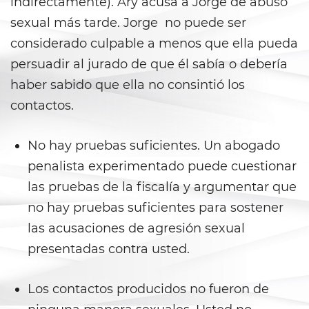
indirectamente). Ary acusa a Jorge de abuso
Juvenile Informal Diversion
sexual más tarde. Jorge no puede ser
considerado culpable a menos que ella pueda
Juvenile Probation
persuadir al jurado de que él sabía o debería
Juvenile Three Strikes Law
haber sabido que ella no consintió los
contactos.
Offenses Minors Can Be Tried as
Adults
No hay pruebas suficientes. Un abogado
Parental Rights in Juvenile Cases
penalista experimentado puede cuestionar
las pruebas de la fiscalía y argumentar que
Sealing Juvenile Record
no hay pruebas suficientes para sostener
Senate Bill 439
las acusaciones de agresión sexual
presentadas contra usted.
Sustained Juvenile Petitions
Los contactos producidos no fueron de
Transfer Hearings