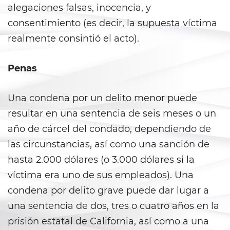
alegaciones falsas, inocencia, y
Evadir a un Oficial de Policía
consentimiento (es decir, la supuesta víctima
Homicidio Vehicular
realmente consintió el acto).
Robo de Auto
Penas
Delitos de Cuello Blanco
Una condena por un delito menor puede
Apropiación Indebida De
resultar en una sentencia de seis meses o un
Fondos Públicos
año de cárcel del condado, dependiendo de
Falsificación
las circunstancias, así como una sanción de
hasta 2.000 dólares (o 3.000 dólares si la
Falsificación o Alteración de
una Prescripción Médica
víctima era uno de sus empleados). Una
condena por delito grave puede dar lugar a
Malversación de Fondos
una sentencia de dos, tres o cuatro años en la
prisión estatal de California, así como a una
Presentación de Documentos