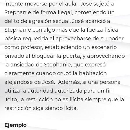
Prop 36
intente moverse por el aula. José sujetó a
Stephanie de forma ilegal, cometiendo un
Transportation for Sale of a
Controlled Substance
delito de agresión sexual. José acarició a
Stephanie con algo más que la fuerza física
DUI
básica requerida al aprovecharse de su poder
como profesor, estableciendo un escenario
2nd Offense DUI
privado al bloquear la puerta, y aprovechando
3rd Offense DUI
la ansiedad de Stephanie, que expresó
claramente cuando cruzó la habitación
4th Offense DUI
alejándose de José. Además, si una persona
Dry Reckless
utiliza la autoridad autorizada para un fin
lícito, la restricción no es ilícita siempre que la
DMV Administrative Hearing
restricción siga siendo lícita.
DUI Causing Injury
Ejemplo