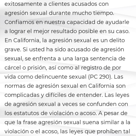
exitosamente a clientes acusados con
Posesión de una Sustancia
agresión sexual durante mucho tiempo.
Controlada para la Venta
Confiamos en nuestra capacidad de ayudarle
Posesión de Marihuana para la
a lograr el mejor resultado posible en su caso.
Venta
En California, la agresión sexual es un delito
grave. Si usted ha sido acusado de agresión
Programa de Desviación
Previo al Juicio 1000 PC
sexual, se enfrenta a una larga sentencia de
cárcel o prisión, así como al registro de por
Proposición 36
vida como delincuente sexual (PC 290). Las
Transporte de una Sustancia
normas de agresión sexual en California son
Controlada para la Venta
complicadas y difíciles de entender. Las leyes
Delitos de Fraude
de agresión sexual a veces se confunden con
los estatutos de violación o acoso. A pesar de
Fraude a La Compensación a
que la frase agresión sexual suena similar a la
Los Trabajadores
violación o el acoso, las leyes que prohíben tal