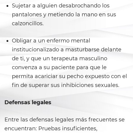
Armas Prohibidas
Sujetar a alguien desabrochando los
pantalones y metiendo la mano en sus
Descarga Negligente de un
Arma de Fuego
calzoncillos.
La Ley de los Tres Delitos y
Fuera
Obligar a un enfermo mental
institucionalizado a masturbarse delante
Portar un Arma de Fuego
Cargada
de ti, y que un terapeuta masculino
convenza a su paciente para que le
Portar un Arma de Fuego
permita acariciar su pecho expuesto con el
Oculta
fin de superar sus inhibiciones sexuales.
Delitos de Conduccion
Defensas legales
Chocar y Huir
Entre las defensas legales más frecuentes se
Conducir con una Licencia
Suspendida
encuentran: Pruebas insuficientes,