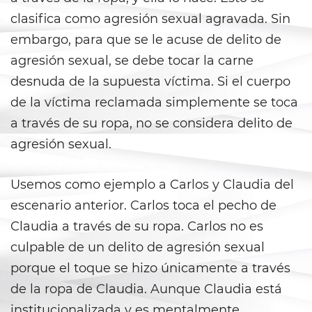
Peligro Infantil
clasifica como agresión sexual agravada. Sin
Publicar Información Dañina
embargo, para que se le acuse de delito de
En Internet
agresión sexual, se debe tocar la carne
Sustracción de Menores
desnuda de la supuesta víctima. Si el cuerpo
de la víctima reclamada simplemente se toca
Venganza con Pornografía
a través de su ropa, no se considera delito de
agresión sexual.
Violación de una Orden de
Restricción
Usemos como ejemplo a Carlos y Claudia del
Assault & Battery
escenario anterior. Carlos toca el pecho de
Assault On A Public Official
Claudia a través de su ropa. Carlos no es
culpable de un delito de agresión sexual
Assault With A Deadly Weapon
porque el toque se hizo únicamente a través
de la ropa de Claudia. Aunque Claudia está
Assault with Caustic Chemicals
institucionalizada y es mentalmente