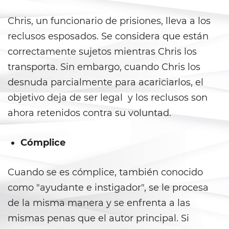
DUI Laws In The State Of
California
Chris, un funcionario de prisiones, lleva a los
DUI With A Passenger Under 14
reclusos esposados. Se considera que están
correctamente sujetos mientras Chris los
Driving Under The Influence Of A
transporta. Sin embargo, cuando Chris los
Drug (DUID)
desnuda parcialmente para acariciarlos, el
Underage DUI
objetivo deja de ser legal y los reclusos son
ahora retenidos contra su voluntad.
Wet Reckless
Fraud Crimes
Cómplice
Auto Insurance Fraud
Cuando se es cómplice, también conocido
como "ayudante e instigador", se le procesa
Check Fraud
de la misma manera y se enfrenta a las
Credit Card Fraud
mismas penas que el autor principal. Si