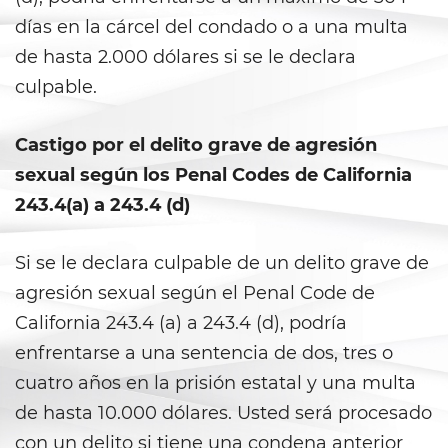
días en la cárcel del condado o a una multa
Child Pornography
de hasta 2.000 dólares si se le declara
culpable.
Forcible Sexual Penetration
Indecent Exposure
Castigo por el delito grave de agresión
sexual según los Penal Codes de California
Lewd Acts with a Minor
243.4(a) a 243.4 (d)
Lewd Conduct
Si se le declara culpable de un delito grave de
Oral Copulation By Force/Fear
agresión sexual según el Penal Code de
California 243.4 (a) a 243.4 (d), podría
Prostitution and Solicitation
enfrentarse a una sentencia de dos, tres o
Rape
cuatro años en la prisión estatal y una multa
de hasta 10.000 dólares. Usted será procesado
Sexual Battery
con un delito si tiene una condena anterior