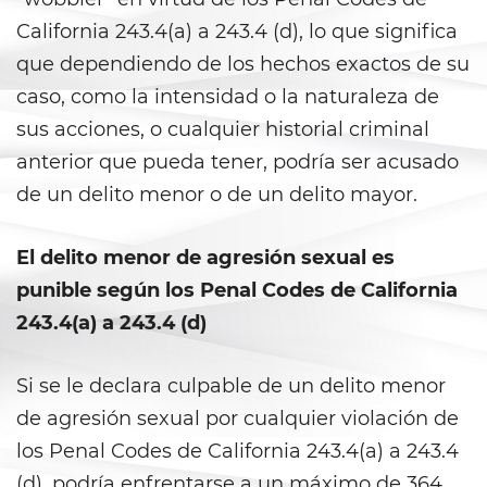
Vacating/ Setting Aside a
Conviction
California 243.4(a) a 243.4 (d), lo que significa
que dependiendo de los hechos exactos de su
Property Crimes
caso, como la intensidad o la naturaleza de
sus acciones, o cualquier historial criminal
Aggravated Trespass
anterior que pueda tener, podría ser acusado
Arson
de un delito menor o de un delito mayor.
Damaging Phones, Electrical or
Utility Lines
El delito menor de agresión sexual es
punible según los Penal Codes de California
Trespass
243.4(a) a 243.4 (d)
Vandalism
Si se le declara culpable de un delito menor
Sex Crimes
de agresión sexual por cualquier violación de
los Penal Codes de California 243.4(a) a 243.4
Annoying or Molesting a Child
Under 18
(d), podría enfrentarse a un máximo de 364