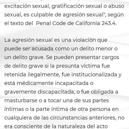
excitación sexual, gratificación sexual o abuso
Anulando o Rechazando una
sexual, es culpable de agresión sexual", según
Condena
el texto del Penal Code de California 243.4.
Certificado de Rehabilitación
La agresión sexual es una violación que
Eliminación de antecedentes
penales
puede ser acusada como un delito menor o
un delito grave. Se pueden presentar cargos
Libertad Condicional Bajo
Palabra
de delito grave si la presunta víctima fue
retenida ilegalmente, fue institucionalizada y
Petición para Anular una
está médicamente incapacitada o
Condena por Asesinato
gravemente discapacitada, o fue obligada a
Sello de Registros de Arresto
masturbarse o a tocar una de sus partes
íntimas o la parte íntima de otra persona en
Violación de la Libertad
Condicional
cualquiera de las circunstancias anteriores, no
era consciente de la naturaleza del acto