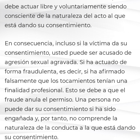
Corporal Injury on a Spouse
debe actuar libre y voluntariamente siendo
consciente de la naturaleza del acto al que
Criminal Threats
está dando su consentimiento.
Domestic Battery
En consecuencia, incluso si la víctima da su
Emergency Protective Order
consentimiento, usted puede ser acusado de
Elder Abuse
agresión sexual agravada. Si ha actuado de
forma fraudulenta, es decir, si ha afirmado
Permanent Restraining Order
falsamente que los tocamientos tenían una
finalidad profesional. Esto se debe a que el
Restraining Orders
fraude anula el permiso. Una persona no
Revenge Porn
puede dar su consentimiento si ha sido
engañada y, por tanto, no comprende la
Stalking
naturaleza de la conducta a la que está dando
Temporary Restraining Order
su consentimiento.