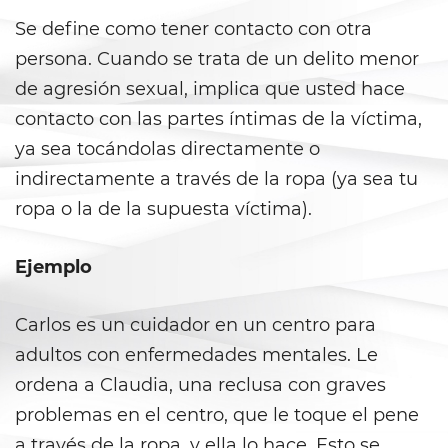
Se define como tener contacto con otra
Agresión Doméstica
persona. Cuando se trata de un delito menor
Amenazas Criminales
de agresión sexual, implica que usted hace
contacto con las partes íntimas de la víctima,
Lesión corporal a un cónyuge
ya sea tocándolas directamente o
indirectamente a través de la ropa (ya sea tu
Negligencia de Menores
ropa o la de la supuesta víctima).
Orden de Protección de
Emergencia
Ejemplo
Órdenes de Restricción
Carlos es un cuidador en un centro para
Orden de Restricción
adultos con enfermedades mentales. Le
Permanente
ordena a Claudia, una reclusa con graves
Orden de Restricción Temporal
problemas en el centro, que le toque el pene
a través de la ropa, y ella lo hace. Esto se