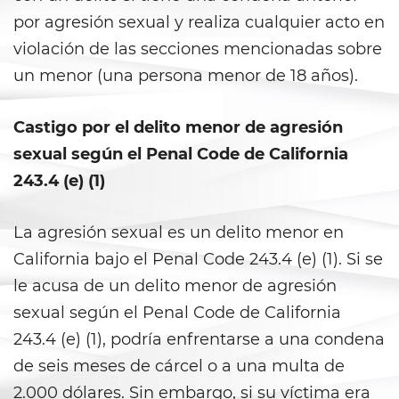
Statutory Rape
por agresión sexual y realiza cualquier acto en
violación de las secciones mencionadas sobre
Theft Crimes
un menor (una persona menor de 18 años).
Burglary
Castigo por el delito menor de agresión
Burglary of a Safe or Vault
sexual según el Penal Code de California
243.4 (e) (1)
Grand Theft
La agresión sexual es un delito menor en
Grand Theft Auto
California bajo el Penal Code 243.4 (e) (1). Si se
Petty Theft
le acusa de un delito menor de agresión
sexual según el Penal Code de California
Receiving Stolen Property
243.4 (e) (1), podría enfrentarse a una condena
Robbery
de seis meses de cárcel o a una multa de
2.000 dólares. Sin embargo, si su víctima era