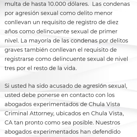
Falsos
multa de hasta 10.000 dólares. Las condenas
por agresión sexual como delito menor
Robo de Identidad
conllevan un requisito de registro de diez
Delitos de Drogas
años como delincuente sexual de primer
nivel. La mayoría de las condenas por delitos
Fabricación de Drogas
graves también conllevan el requisito de
registrarse como delincuente sexual de nivel
Leyes sobre Marihuana en
California
tres por el resto de la vida.
Posesión de Marihuana
Si usted ha sido acusado de agresión sexual,
Posesión De Metanfetamina
usted debe ponerse en contacto con los
abogados experimentados de Chula Vista
Posesión De Parafernalia De
Criminal Attorney, ubicados en Chula Vista,
Drogas
CA tan pronto como sea posible. Nuestros
Posesión de una Sustancia
abogados experimentados han defendido
Controlada