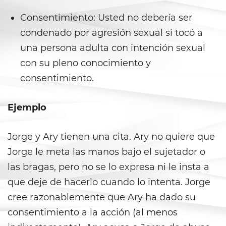
Carrying a Loaded Firearm
Consentimiento: Usted no debería ser
condenado por agresión sexual si tocó a
Firearms Sentencing
Enhancements
una persona adulta con intención sexual
con su pleno conocimiento y
Negligent Discharge of a Firearm
consentimiento.
Prohibited Weapons
Ejemplo
Juvenile Delinquency
Jorge y Ary tienen una cita. Ary no quiere que
Division of Juvenile Justice
Jorge le meta las manos bajo el sujetador o
Juvenile Detention Hearings
las bragas, pero no se lo expresa ni le insta a
que deje de hacerlo cuando lo intenta. Jorge
Juvenile Delinquency Court
cree razonablemente que Ary ha dado su
Juvenile Disposition Hearings
consentimiento a la acción (al menos