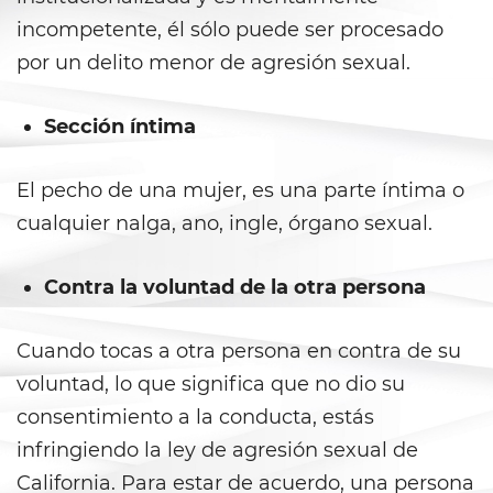
Battery With Serious Bodily Injury
incompetente, él sólo puede ser procesado
por un delito menor de agresión sexual.
Battery On A Peace Officer
Sección íntima
Simple Assault
Simple Battery
El pecho de una mujer, es una parte íntima o
cualquier nalga, ano, ingle, órgano sexual.
Domestic Violence
Child Abduction
Contra la voluntad de la otra persona
Child Abuse
Cuando tocas a otra persona en contra de su
voluntad, lo que significa que no dio su
Child Endangerment
consentimiento a la conducta, estás
Child Neglect
infringiendo la ley de agresión sexual de
California. Para estar de acuerdo, una persona