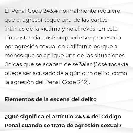
Prostitución y Solicitación
El Penal Code 243.4 normalmente requiere
Violación
que el agresor toque una de las partes
íntimas de la víctima y no al revés. En esta
Delitos Violentos
circunstancia, José no puede ser procesado
Aumento de Sentencia para
por agresión sexual en California porque a
Pandillas
menos que se aplique una de las situaciones
Disuadir a un Testigo
únicas que se acaban de señalar (José todavía
puede ser acusado de algún otro delito, como
Homicidio
la agresión del Penal Code 242).
Homicidio Involuntario
Elementos de la escena del delito
Homicidio Voluntario
¿Qué significa el artículo 243.4 del Código
Intento de Asesinato
Penal cuando se trata de agresión sexual?