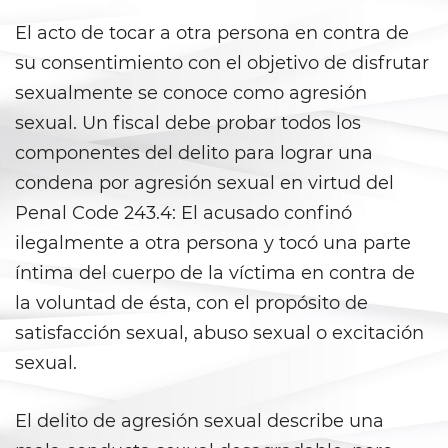
Secuestro
El acto de tocar a otra persona en contra de
DUI
su consentimiento con el objetivo de disfrutar
sexualmente se conoce como agresión
Audiencia Administrativa del
DMV
sexual. Un fiscal debe probar todos los
componentes del delito para lograr una
Conducir Bajo la Influencia de
Drogas
condena por agresión sexual en virtud del
Penal Code 243.4: El acusado confinó
Conducción Imprudente con
ilegalmente a otra persona y tocó una parte
Presencia de Alcohol
íntima del cuerpo de la víctima en contra de
Conducción Imprudente sin
la voluntad de ésta, con el propósito de
Presencia de Alcohol
satisfacción sexual, abuso sexual o excitación
Cuarta Ofensa de DUI
sexual.
DUI Causando Lesiones
El delito de agresión sexual describe una