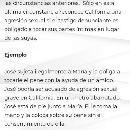
Agresión Sexual
las circunstancias anteriores. Sólo en esta
última circunstancia reconoce California una
Conducta Lasciva
agresión sexual si el testigo denunciante es
Copulación Oral Forzada
obligado a tocar sus partes íntimas en lugar
de las suyas.
Estupro
Ejemplo
Exposición Indecente
Merodear para Prostituirse
José sujeta ilegalmente a María y la obliga a
tocarle el pene con la ayuda de un amigo.
Molestar a un Niño Menor de 18
José podría ser acusado de agresión sexual
Años
grave en California. En un metro abarrotado,
Penetración Sexual Forzada
José está de pie junto a María. Él le toma la
mano y la coloca sobre su pene sin el
Pornografía Infantil
consentimiento de ella.