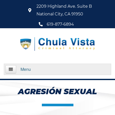
2209 Highland Ave. Suite B
National City, CA 91950
619-877-6894
Menu
Home
AGRESIÓN SEXUAL
About Us
Practice Areas