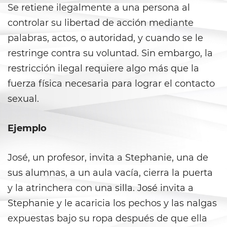
Se retiene ilegalmente a una persona al
California Marijuana Laws
controlar su libertad de acción mediante
palabras, actos, o autoridad, y cuando se le
Manufacturing Drugs
restringe contra su voluntad. Sin embargo, la
Possession Of A Controlled
restricción ilegal requiere algo más que la
Substance
fuerza física necesaria para lograr el contacto
sexual.
Possession Of A Controlled
Substance For Sale
Ejemplo
Possession of Drug Paraphernalia
Possession Of Marijuana
José, un profesor, invita a Stephanie, una de
sus alumnas, a un aula vacía, cierra la puerta
Possession of Marijuana for Sale
y la atrinchera con una silla. José invita a
Stephanie y le acaricia los pechos y las nalgas
Possession of Methamphetamine
expuestas bajo su ropa después de que ella