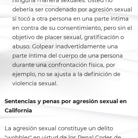
ninguna manera sexuales. Usted no
Ward of the Court
debería ser condenado por agresión sexual
si tocó a otra persona en una parte íntima
Post Conviction Matters
en contra de su consentimiento, pero sin el
Certificate Of Rehabilitation
objetivo de placer sexual, gratificación o
abuso. Golpear inadvertidamente una
Expungement
parte íntima del cuerpo de una persona
Parole
durante una confrontación física, por
ejemplo, no se ajusta a la definición de
Petition to Vacate Murder
Conviction
violencia sexual.
Probation Violation
Sentencias y penas por agresión sexual en
California
Record Sealing
Post Conviction Relief
La agresión sexual constituye un delito
"wobbler" en virtud de los Penal Codes de