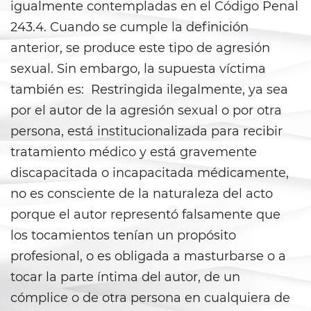
igualmente contempladas en el Código Penal
Libertad Condicional para
Menores
243.4. Cuando se cumple la definición
anterior, se produce este tipo de agresión
Petición Aceptada
sexual. Sin embargo, la supuesta víctima
también es: Restringida ilegalmente, ya sea
Proyecto de Ley del Senado SB
439
por el autor de la agresión sexual o por otra
persona, está institucionalizada para recibir
Sello de Registros Juveniles
tratamiento médico y está gravemente
Tribunal de Delincuencia
discapacitada o incapacitada médicamente,
Juvenil
no es consciente de la naturaleza del acto
Tutela de los Tribunales
porque el autor representó falsamente que
los tocamientos tenían un propósito
Delitos Sexuales
profesional, o es obligada a masturbarse o a
tocar la parte íntima del autor, de un
Actos Lascivos con un Menor
cómplice o de otra persona en cualquiera de