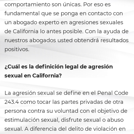
Fraude a Programas de
comportamiento son únicas. Por eso es
Asistencia Pública
fundamental que se ponga en contacto con
Fraude al Sistema de Salud
un abogado experto en agresiones sexuales
de California lo antes posible. Con la ayuda de
Fraude con Cheques
nuestros abogados usted obtendrá resultados
Fraude De Juego
positivos.
Fraude de Seguro de Auto
¿Cuál es la definición legal de agresión
sexual en California?
Fraude de Tarjeta de Crédito
Fraude Del Seguro De
La agresión sexual se define en el Penal Code
Desempleo
243.4 como tocar las partes privadas de otra
persona contra su voluntad con el objetivo de
Fraude Inmobiliario
estimulación sexual, disfrute sexual o abuso
Práctica No Autorizada de la
sexual. A diferencia del delito de violación en
Medicina