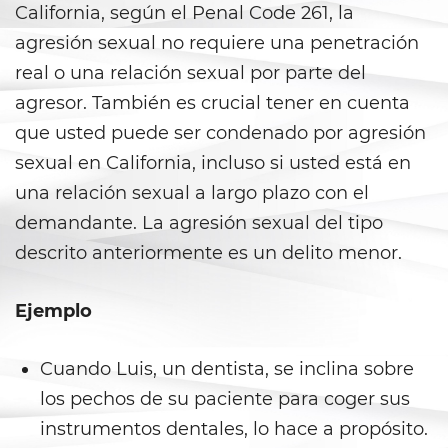
California, según el Penal Code 261, la
Delitos de Hurto
agresión sexual no requiere una penetración
real o una relación sexual por parte del
Hurto Mayor
agresor. También es crucial tener en cuenta
Hurto Mayor de Auto
que usted puede ser condenado por agresión
sexual en California, incluso si usted está en
Hurto Menor
una relación sexual a largo plazo con el
demandante. La agresión sexual del tipo
Recepción de Propiedad
Privada
descrito anteriormente es un delito menor.
Robo
Ejemplo
Robo de Caja Fuerte
Cuando Luis, un dentista, se inclina sobre
Robo 459 PC
los pechos de su paciente para coger sus
instrumentos dentales, lo hace a propósito.
Robo en Tiendas