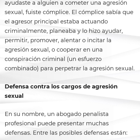
ayudaste a alguien a cometer una agresión
Gambling Fraud
sexual, fuiste cómplice. El cómplice sabía que
Health Care Fraud
el agresor principal estaba actuando
criminalmente, planeaba y lo hizo ayudar,
Real Estate Fraud
permitir, promover, alentar o incitar la
agresión sexual, o cooperar en una
Workers’ Compensation Fraud
conspiración criminal (un esfuerzo
Welfare Fraud
combinado) para perpetrar la agresión sexual.
Unemployment Insurance Fraud
Defensa contra los cargos de agresión
sexual
Unauthorized Practice Of
Medicine
En su nombre, un abogado penalista
Gun Offenses
profesional puede presentar muchas
Carrying A Concealed Firearm
defensas. Entre las posibles defensas están: