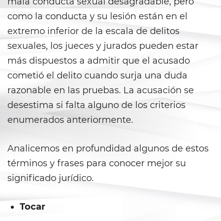
mala conducta sexual desagradable, pero
DUI con Pasajeros Menores de
14 Años
como la conducta y su lesión están en el
extremo inferior de la escala de delitos
DUI en Menores de Edad
sexuales, los jueces y jurados pueden estar
Leyes de DUI en el Estado de
más dispuestos a admitir que el acusado
California
cometió el delito cuando surja una duda
Segunda Ofensa de DUI
razonable en las pruebas. La acusación se
desestima si falta alguno de los criterios
Tercera Ofensa de DUI
enumerados anteriormente.
Violencia Doméstica
Analicemos en profundidad algunos de estos
Abuso de Ancianos y de
términos y frases para conocer mejor su
Adultos Dependientes
significado jurídico.
Abuso Infantil
Tocar
Acecho