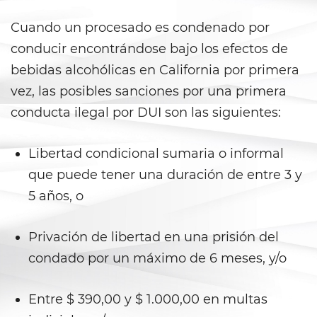
Delincuencia Juvenil
Cuando un procesado es condenado por
conducir encontrándose bajo los efectos de
Audiencias de Detención
bebidas alcohólicas en California por primera
vez, las posibles sanciones por una primera
Audiencias de Disposición
conducta ilegal por DUI son las siguientes:
Audiencias de Transferencia
Libertad condicional sumaria o informal
Delitos por los cuales un
menor puede ser juzgado
que puede tener una duración de entre 3 y
como adulto
5 años, o
Derechos de Los Padres en Los
Casos de Menores de Edad
Privación de libertad en una prisión del
condado por un máximo de 6 meses, y/o
Desviación Informal Juvenil
División de Justicia Juvenil
Entre $ 390,00 y $ 1.000,00 en multas