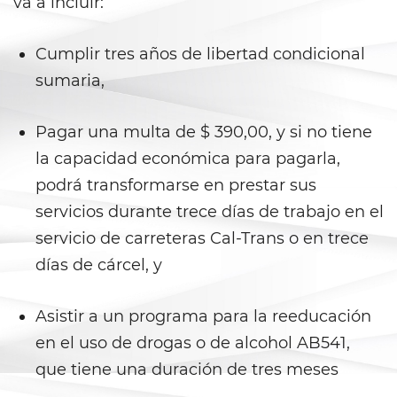
va a incluir:
Prostitución y Solicitación
Violación
Cumplir tres años de libertad condicional
sumaria,
Delitos Violentos
Aumento de Sentencia para
Pagar una multa de $ 390,00, y si no tiene
Pandillas
la capacidad económica para pagarla,
podrá transformarse en prestar sus
Disuadir a un Testigo
servicios durante trece días de trabajo en el
Homicidio
servicio de carreteras Cal-Trans o en trece
días de cárcel, y
Homicidio Involuntario
Homicidio Voluntario
Asistir a un programa para la reeducación
en el uso de drogas o de alcohol AB541,
Intento de Asesinato
que tiene una duración de tres meses