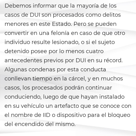
Aumento de Sentencia por Armas
Debemos informar que la mayoría de los
de Fuego
casos de DUI son procesados como delitos
Delitos Contra La Propiedad
menores en este Estado. Pero se pueden
convertir en una felonía en caso de que otro
Dañar Líneas Telefónicas,
Eléctricas o de Servicios
individuo resulte lesionado, o si el sujeto
Públicos
detenido posee por lo menos cuatro
Incendio Provocado
antecedentes previos por DUI en su récord.
Algunas condenas por esta conducta
Invasión Agravada de
conllevan tiempo en la cárcel, y en muchos
Propiedad Ajena
casos, los procesados podrán continuar
Invasión de Propiedad Ajena
conduciendo, luego de que hayan instalado
en su vehículo un artefacto que se conoce con
Vandalismo
el nombre de IID o dispositivo para el bloqueo
Delitos de Armas
del encendido del mismo.