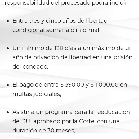
Corporal Injury on a Spouse
responsabilidad del procesado podrá incluir:
Criminal Threats
Entre tres y cinco años de libertad
condicional sumaria o informal,
Domestic Battery
Emergency Protective Order
Un mínimo de 120 días a un máximo de un
año de privación de libertad en una prisión
Elder Abuse
del condado,
Permanent Restraining Order
El pago de entre $ 390,00 y $ 1.000,00 en
Restraining Orders
multas judiciales,
Revenge Porn
Asistir a un programa para la reeducación
Stalking
de DUI aprobado por la Corte, con una
duración de 30 meses,
Temporary Restraining Order