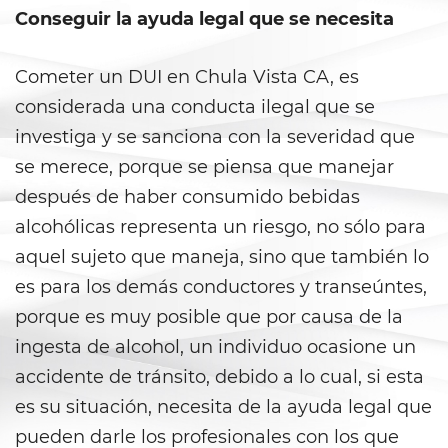
Armas Prohibidas
Conseguir la ayuda legal que se necesita
Descarga Negligente de un
Arma de Fuego
Cometer un DUI en Chula Vista CA, es
considerada una conducta ilegal que se
La Ley de los Tres Delitos y
Fuera
investiga y se sanciona con la severidad que
se merece, porque se piensa que manejar
Portar un Arma de Fuego
Cargada
después de haber consumido bebidas
alcohólicas representa un riesgo, no sólo para
Portar un Arma de Fuego
aquel sujeto que maneja, sino que también lo
Oculta
es para los demás conductores y transeúntes,
Delitos de Conduccion
porque es muy posible que por causa de la
ingesta de alcohol, un individuo ocasione un
Chocar y Huir
accidente de tránsito, debido a lo cual, si esta
Conducir con una Licencia
es su situación, necesita de la ayuda legal que
Suspendida
pueden darle los profesionales con los que