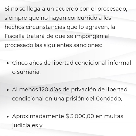
Si no se llega a un acuerdo con el procesado,
California Marijuana Laws
siempre que no hayan concurrido a los
Manufacturing Drugs
hechos circunstancias que lo agraven, la
Fiscalía tratará de que se impongan al
Possession Of A Controlled
Substance
procesado las siguientes sanciones:
Possession Of A Controlled
Cinco años de libertad condicional informal
Substance For Sale
o sumaria,
Possession of Drug Paraphernalia
Al menos 120 días de privación de libertad
Possession Of Marijuana
condicional en una prisión del Condado,
Possession of Marijuana for Sale
Aproximadamente $ 3.000,00 en multas
Possession of Methamphetamine
judiciales y