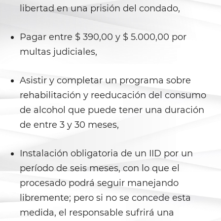
libertad en una prisión del condado,
Gambling Fraud
Health Care Fraud
Pagar entre $ 390,00 y $ 5.000,00 por
multas judiciales,
Real Estate Fraud
Asistir y completar un programa sobre
Workers’ Compensation Fraud
rehabilitación y reeducación del consumo
Welfare Fraud
de alcohol que puede tener una duración
de entre 3 y 30 meses,
Unemployment Insurance Fraud
Unauthorized Practice Of
Instalación obligatoria de un IID por un
Medicine
período de seis meses, con lo que el
procesado podrá seguir manejando
Gun Offenses
libremente; pero si no se concede esta
Carrying A Concealed Firearm
medida, el responsable sufrirá una