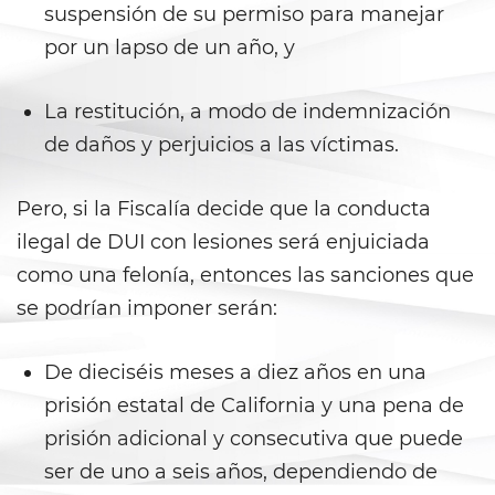
suspensión de su permiso para manejar
Carrying a Loaded Firearm
por un lapso de un año, y
Firearms Sentencing
Enhancements
La restitución, a modo de indemnización
de daños y perjuicios a las víctimas.
Negligent Discharge of a Firearm
Prohibited Weapons
Pero, si la Fiscalía decide que la conducta
ilegal de DUI con lesiones será enjuiciada
Juvenile Delinquency
como una felonía, entonces las sanciones que
Division of Juvenile Justice
se podrían imponer serán:
Juvenile Detention Hearings
De dieciséis meses a diez años en una
prisión estatal de California y una pena de
Juvenile Delinquency Court
prisión adicional y consecutiva que puede
Juvenile Disposition Hearings
ser de uno a seis años, dependiendo de