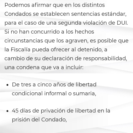
Peligro Infantil
Podemos afirmar que en los distintos
Condados se establecen sentencias estándar,
Publicar Información Dañina
En Internet
para el caso de una segunda violación de DUI.
Si no han concurrido a los hechos
Sustracción de Menores
circunstancias que los agraven, es posible que
Venganza con Pornografía
la Fiscalía pueda ofrecer al detenido, a
cambio de su declaración de responsabilidad,
Violación de una Orden de
una condena que va a incluir:
Restricción
Assault & Battery
De tres a cinco años de libertad
condicional informal o sumaria,
Assault On A Public Official
Assault With A Deadly Weapon
45 días de privación de libertad en la
prisión del Condado,
Assault with Caustic Chemicals