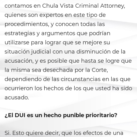
contamos en Chula Vista Criminal Attorney,
Evadir a un Oficial de Policía
quienes son expertos en este tipo de
Homicidio Vehicular
procedimientos, y conocen todas las
estrategias y argumentos que podrían
Robo de Auto
utilizarse para lograr que se mejore su
Delitos de Cuello Blanco
situación judicial con una disminución de la
acusación, y es posible que hasta se logre que
Apropiación Indebida De
Fondos Públicos
la misma sea desechada por la Corte,
dependiendo de las circunstancias en las que
Falsificación
ocurrieron los hechos de los que usted ha sido
acusado.
Falsificación o Alteración de
una Prescripción Médica
¿El DUI es un hecho punible prioritario?
Malversación de Fondos
Si. Esto quiere decir, que los efectos de una
Presentación de Documentos