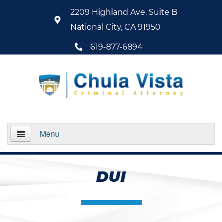
2209 Highland Ave. Suite B
National City, CA 91950
619-877-6894
Menu
Home
DUI
About Us
Practice Areas