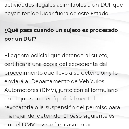
actividades ilegales asimilables a un DUI, que
Posesión de una Sustancia
hayan tenido lugar fuera de este Estado.
Controlada para la Venta
Posesión de Marihuana para la
¿Qué pasa cuando un sujeto es procesado
Venta
por un DUI?
Programa de Desviación
Previo al Juicio 1000 PC
El agente policial que detenga al sujeto,
certificará una copia del expediente del
Proposición 36
procedimiento que llevó a su detención y lo
Transporte de una Sustancia
enviará al Departamento de Vehículos
Controlada para la Venta
Automotores (DMV), junto con el formulario
Delitos de Fraude
en el que se ordenó policialmente la
revocatoria o la suspensión del permiso para
Fraude a La Compensación a
manejar del detenido. El paso siguiente es
Los Trabajadores
que el DMV revisará el caso en un