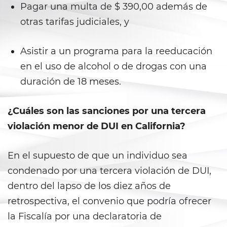
Pagar una multa de $ 390,00 además de
Battery With Serious Bodily Injury
otras tarifas judiciales, y
Battery On A Peace Officer
Asistir a un programa para la reeducación
Simple Assault
en el uso de alcohol o de drogas con una
duración de 18 meses.
Simple Battery
Domestic Violence
¿Cuáles son las sanciones por una tercera
violación menor de DUI en California?
Child Abduction
En el supuesto de que un individuo sea
Child Abuse
condenado por una tercera violación de DUI,
Child Endangerment
dentro del lapso de los diez años de
retrospectiva, el convenio que podría ofrecer
Child Neglect
la Fiscalía por una declaratoria de