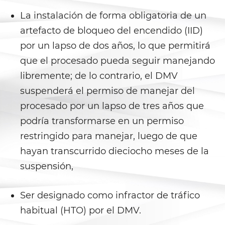
La instalación de forma obligatoria de un
Violation Of A Restraining Order
artefacto de bloqueo del encendido (IID)
Posting Harmful Information on
por un lapso de dos años, lo que permitirá
the Internet
que el procesado pueda seguir manejando
Driving Crimes
libremente; de lo contrario, el DMV
suspenderá el permiso de manejar del
Driving With A Suspended License
procesado por un lapso de tres años que
podría transformarse en un permiso
Evading A Police Officer
restringido para manejar, luego de que
Carjacking
hayan transcurrido dieciocho meses de la
suspensión,
Hit and Run
Vehicular Manslaughter
Ser designado como infractor de tráfico
habitual (HTO) por el DMV.
Drug Crimes