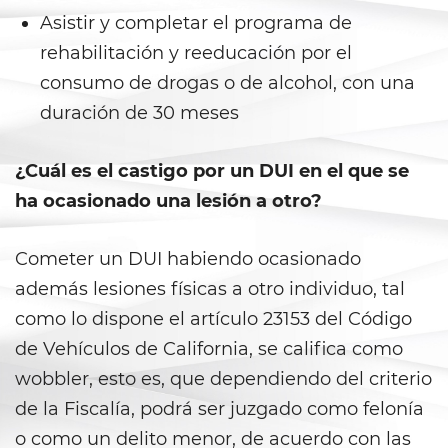
Prop 36
Asistir y completar el programa de
Transportation for Sale of a
rehabilitación y reeducación por el
Controlled Substance
consumo de drogas o de alcohol, con una
duración de 30 meses
DUI
2nd Offense DUI
¿Cuál es el castigo por un DUI en el que se
ha ocasionado una lesión a otro?
3rd Offense DUI
Cometer un DUI habiendo ocasionado
4th Offense DUI
además lesiones físicas a otro individuo, tal
Dry Reckless
como lo dispone el artículo 23153 del Código
de Vehículos de California, se califica como
DMV Administrative Hearing
wobbler, esto es, que dependiendo del criterio
DUI Causing Injury
de la Fiscalía, podrá ser juzgado como felonía
o como un delito menor, de acuerdo con las