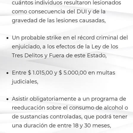
cuántos individuos resultaron lesionados
Juvenile Informal Diversion
como consecuencia del DUI y de la
Juvenile Probation
gravedad de las lesiones causadas,
Juvenile Three Strikes Law
Un probable strike en el récord criminal del
enjuiciado, a los efectos de la Ley de los
Offenses Minors Can Be Tried as
Adults
Tres Delitos y Fuera de este Estado,
Parental Rights in Juvenile Cases
Entre $ 1.015,00 y $ 5.000,00 en multas
judiciales,
Sealing Juvenile Record
Senate Bill 439
Asistir obligatoriamente a un programa de
reeducación sobre el consumo de alcohol o
Sustained Juvenile Petitions
de sustancias controladas, que podrá tener
Transfer Hearings
una duración de entre 18 y 30 meses,