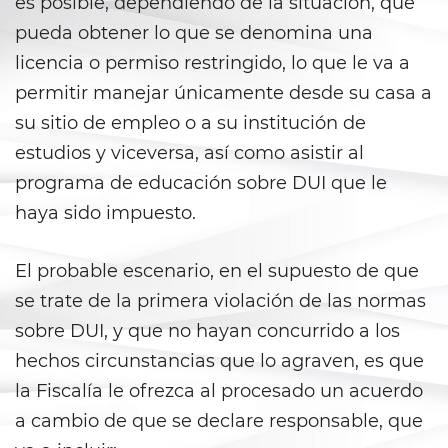
es posible, dependiendo de la situación, que
Agresión Sexual
pueda obtener lo que se denomina una
Conducta Lasciva
licencia o permiso restringido, lo que le va a
permitir manejar únicamente desde su casa a
Copulación Oral Forzada
su sitio de empleo o a su institución de
Estupro
estudios y viceversa, así como asistir al
programa de educación sobre DUI que le
Exposición Indecente
haya sido impuesto.
Merodear para Prostituirse
El probable escenario, en el supuesto de que
Molestar a un Niño Menor de 18
se trate de la primera violación de las normas
Años
sobre DUI, y que no hayan concurrido a los
Penetración Sexual Forzada
hechos circunstancias que lo agraven, es que
la Fiscalía le ofrezca al procesado un acuerdo
Pornografía Infantil
a cambio de que se declare responsable, que