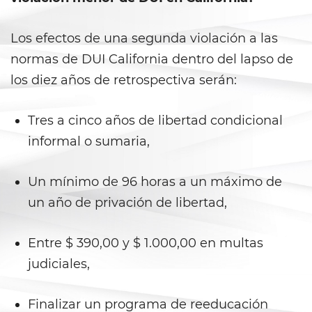
DUI con Pasajeros Menores de
14 Años
Los efectos de una segunda violación a las
DUI en Menores de Edad
normas de DUI California dentro del lapso de
los diez años de retrospectiva serán:
Leyes de DUI en el Estado de
California
Tres a cinco años de libertad condicional
Segunda Ofensa de DUI
informal o sumaria,
Tercera Ofensa de DUI
Un mínimo de 96 horas a un máximo de
Violencia Doméstica
un año de privación de libertad,
Abuso de Ancianos y de
Adultos Dependientes
Entre $ 390,00 y $ 1.000,00 en multas
judiciales,
Abuso Infantil
Acecho
Finalizar un programa de reeducación