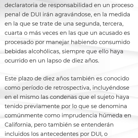
Falsos
declaratoria de responsabilidad en un proceso
penal de DUI irán agravándose, en la medida
Robo de Identidad
en la que se trate de una segunda, tercera,
Delitos de Drogas
cuarta o más veces en las que un acusado es
procesado por manejar habiendo consumido
Fabricación de Drogas
bebidas alcohólicas, siempre que ello haya
Leyes sobre Marihuana en
ocurrido en un lapso de diez años.
California
Este plazo de diez años también es conocido
Posesión de Marihuana
como período de retrospectiva, incluyéndose
Posesión De Metanfetamina
en el mismo las condenas que el sujeto haya
tenido previamente por lo que se denomina
Posesión De Parafernalia De
Drogas
comúnmente como imprudencia húmeda en
California, pero también se entenderán
Posesión de una Sustancia
incluidos los antecedentes por DUI, o
Controlada