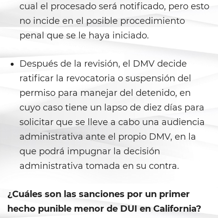
cual el procesado será notificado, pero esto
Delitos de Hurto
no incide en el posible procedimiento
penal que se le haya iniciado.
Hurto Mayor
Después de la revisión, el DMV decide
Hurto Mayor de Auto
ratificar la revocatoria o suspensión del
Hurto Menor
permiso para manejar del detenido, en
cuyo caso tiene un lapso de diez días para
Recepción de Propiedad
Privada
solicitar que se lleve a cabo una audiencia
administrativa ante el propio DMV, en la
Robo
que podrá impugnar la decisión
Robo de Caja Fuerte
administrativa tomada en su contra.
Robo 459 PC
¿Cuáles son las sanciones por un primer
hecho punible menor de DUI en California?
Robo en Tiendas