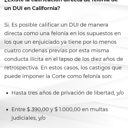
Vacating/ Setting Aside a
Conviction
un DUI en California?
Property Crimes
Si. Es posible calificar un DUI de manera
directa como una felonía en los supuestos en
Aggravated Trespass
los que un enjuiciado ya tiene por lo menos
Arson
cuatro condenas previas por esta misma
conducta ilícita en el lapso de los diez años de
Damaging Phones, Electrical or
Utility Lines
retrospectiva. En estos casos, los castigos que
puede imponer la Corte como felonía son:
Trespass
Hasta tres años de privación de libertad, y/o
Vandalism
Sex Crimes
Entre $ 390,00 y $ 1.000,00 en multas
judiciales, y/o
Annoying or Molesting a Child
Under 18