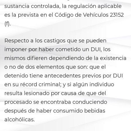
sustancia controlada, la regulación aplicable
Anulando o Rechazando una
es la prevista en el Código de Vehículos 23152
Condena
(f).
Certificado de Rehabilitación
Respecto a los castigos que se pueden
Eliminación de antecedentes
penales
imponer por haber cometido un DUI, los
mismos difieren dependiendo de la existencia
Libertad Condicional Bajo
Palabra
o no de dos elementos que son: que el
detenido tiene antecedentes previos por DUI
Petición para Anular una
en su récord criminal; y si algún individuo
Condena por Asesinato
resulta lesionado por causa de que del
Sello de Registros de Arresto
procesado se encontraba conduciendo
después de haber consumido bebidas
Violación de la Libertad
Condicional
alcohólicas.