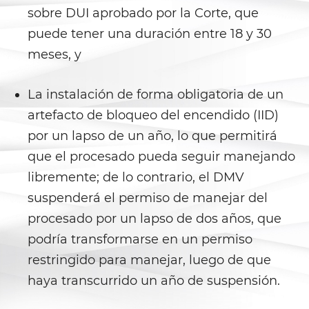
sobre DUI aprobado por la Corte, que
Agresión Doméstica
puede tener una duración entre 18 y 30
meses, y
Amenazas Criminales
Lesión corporal a un cónyuge
La instalación de forma obligatoria de un
artefacto de bloqueo del encendido (IID)
Negligencia de Menores
por un lapso de un año, lo que permitirá
que el procesado pueda seguir manejando
Orden de Protección de
Emergencia
libremente; de lo contrario, el DMV
suspenderá el permiso de manejar del
Órdenes de Restricción
procesado por un lapso de dos años, que
Orden de Restricción
podría transformarse en un permiso
Permanente
restringido para manejar, luego de que
Orden de Restricción Temporal
haya transcurrido un año de suspensión.