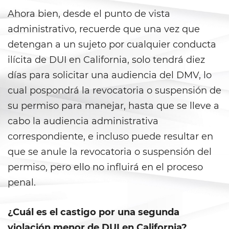
Secuestro
Ahora bien, desde el punto de vista
DUI
administrativo, recuerde que una vez que
detengan a un sujeto por cualquier conducta
Audiencia Administrativa del
DMV
ilícita de DUI en California, solo tendrá diez
días para solicitar una audiencia del DMV, lo
Conducir Bajo la Influencia de
cual pospondrá la revocatoria o suspensión de
Drogas
su permiso para manejar, hasta que se lleve a
Conducción Imprudente con
cabo la audiencia administrativa
Presencia de Alcohol
correspondiente, e incluso puede resultar en
Conducción Imprudente sin
que se anule la revocatoria o suspensión del
Presencia de Alcohol
permiso, pero ello no influirá en el proceso
Cuarta Ofensa de DUI
penal.
DUI Causando Lesiones
¿Cuál es el castigo por una segunda
violación menor de DUI en California?