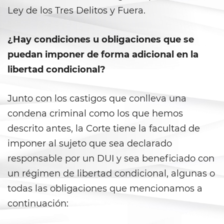
Ley de los Tres Delitos y Fuera.
Statutory Rape
Theft Crimes
¿Hay condiciones u obligaciones que se
puedan imponer de forma adicional en la
Burglary
libertad condicional?
Burglary of a Safe or Vault
Junto con los castigos que conlleva una
Grand Theft
condena criminal como los que hemos
descrito antes, la Corte tiene la facultad de
Grand Theft Auto
imponer al sujeto que sea declarado
Petty Theft
responsable por un DUI y sea beneficiado con
un régimen de libertad condicional, algunas o
Receiving Stolen Property
todas las obligaciones que mencionamos a
continuación:
Robbery