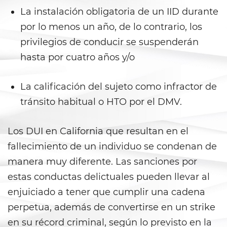
La instalación obligatoria de un IID durante
Child Pornography
por lo menos un año, de lo contrario, los
privilegios de conducir se suspenderán
Forcible Sexual Penetration
hasta por cuatro años y/o
Indecent Exposure
La calificación del sujeto como infractor de
Lewd Acts with a Minor
tránsito habitual o HTO por el DMV.
Lewd Conduct
Los DUI en California que resultan en el
Oral Copulation By Force/Fear
fallecimiento de un individuo se condenan de
manera muy diferente. Las sanciones por
Prostitution and Solicitation
estas conductas delictuales pueden llevar al
Rape
enjuiciado a tener que cumplir una cadena
perpetua, además de convertirse en un strike
Sexual Battery
en su récord criminal, según lo previsto en la