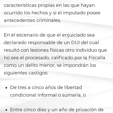
DUI Laws In The State Of
California
características propias en las que hayan
ocurrido los hechos y si el imputado posee
DUI With A Passenger Under 14
antecedentes criminales.
Driving Under The Influence Of A
Drug (DUID)
En el escenario de que el enjuiciado sea
declarado responsable de un DUI del cual
Underage DUI
resultó con lesiones físicas otro individuo que
Wet Reckless
no sea el procesado, calificado por la Fiscalía
como un delito menor, se impondrán los
Fraud Crimes
siguientes castigos:
Auto Insurance Fraud
De tres a cinco años de libertad
Check Fraud
condicional informal o sumaria, o
Credit Card Fraud
Entre cinco días y un año de privación de