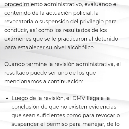
Fraude a Programas de
procedimiento administrativo, evaluando el
Asistencia Pública
contenido de la actuación policial, la
Fraude al Sistema de Salud
revocatoria o suspensión del privilegio para
conducir, así como los resultados de los
Fraude con Cheques
exámenes que se le practicaron al detenido
Fraude De Juego
para establecer su nivel alcohólico.
Fraude de Seguro de Auto
Cuando termine la revisión administrativa, el
resultado puede ser uno de los que
Fraude de Tarjeta de Crédito
mencionamos a continuación:
Fraude Del Seguro De
Desempleo
Luego de la revisión, el DMV llega a la
conclusión de que no existen evidencias
Fraude Inmobiliario
que sean suficientes como para revocar o
Práctica No Autorizada de la
suspender el permiso para manejar, de lo
Medicina