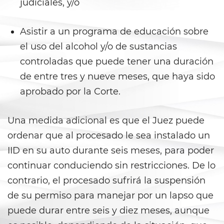
judiciales, y/o
Libertad Condicional para
Menores
Asistir a un programa de educación sobre
Petición Aceptada
el uso del alcohol y/o de sustancias
controladas que puede tener una duración
Proyecto de Ley del Senado SB
439
de entre tres y nueve meses, que haya sido
aprobado por la Corte.
Sello de Registros Juveniles
Una medida adicional es que el Juez puede
Tribunal de Delincuencia
Juvenil
ordenar que al procesado le sea instalado un
IID en su auto durante seis meses, para poder
Tutela de los Tribunales
continuar conduciendo sin restricciones. De lo
Delitos Sexuales
contrario, el procesado sufrirá la suspensión
de su permiso para manejar por un lapso que
Actos Lascivos con un Menor
puede durar entre seis y diez meses, aunque