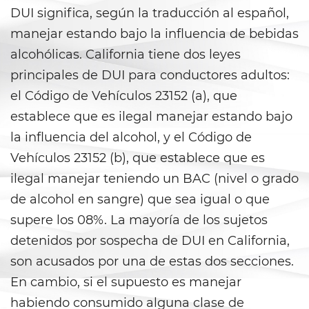
Áreas De Práctica
DUI significa, según la traducción al español,
manejar estando bajo la influencia de bebidas
Asalto y Agresión
alcohólicas. California tiene dos leyes
Agresión que Causa Lesiones
principales de DUI para conductores adultos:
Corporales Graves
el Código de Vehículos 23152 (a), que
establece que es ilegal manejar estando bajo
Asalto con Arma Mortal
la influencia del alcohol, y el Código de
Asalto con Químicos Cáusticos
Vehículos 23152 (b), que establece que es
ilegal manejar teniendo un BAC (nivel o grado
Agresión contra un Agente del
Orden Público
de alcohol en sangre) que sea igual o que
supere los 08%. La mayoría de los sujetos
Asalto contra un Funcionario
Público
detenidos por sospecha de DUI en California,
son acusados por una de estas dos secciones.
Asalto Simple
En cambio, si el supuesto es manejar
habiendo consumido alguna clase de
Asuntos Posteriores a la Condena