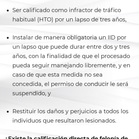
Ward of the Court
Ser calificado como infractor de tráfico
habitual (HTO) por un lapso de tres años,
Post Conviction Matters
Certificate Of Rehabilitation
Instalar de manera obligatoria un IID por
un lapso que puede durar entre dos y tres
Expungement
años, con la finalidad de que el procesado
Parole
pueda seguir manejando libremente, y en
caso de que esta medida no sea
Petition to Vacate Murder
Conviction
concedida, el permiso de conducir le será
suspendido, y
Probation Violation
Restituir los daños y perjuicios a todos los
Record Sealing
individuos que resultaron lesionados.
Post Conviction Relief
¿Existe la calificación directa de felonía de