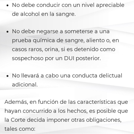
Shoplifting
No debe conducir con un nivel apreciable
de alcohol en la sangre.
Violent Crimes
Attempted Murder
No debe negarse a someterse a una
prueba química de sangre, aliento o, en
Dissuading A Witness or Victim
casos raros, orina, si es detenido como
sospechoso por un DUI posterior.
Gang Enhancement
Kidnapping
No llevará a cabo una conducta delictual
adicional.
Manslaughter
Además, en función de las características que
Murder
hayan concurrido a los hechos, es posible que
Involuntary Manslaughter
la Corte decida imponer otras obligaciones,
tales como:
Voluntary Manslaughter