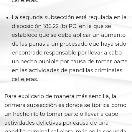
callejeras.
Prostitución y Solicitación
Violación
La segunda subsección está regulada en la
disposición 186.22 (b) PC, en la que se
Delitos Violentos
establece que se debe aplicar un aumento
Aumento de Sentencia para
de las penas a un procesado que haya sido
Pandillas
encontrado responsable por llevar a cabo
un hecho punible por causa de tomar parte
Disuadir a un Testigo
en las actividades de pandillas criminales
Homicidio
callejeras.
Homicidio Involuntario
Para explicarlo de manera más sencilla, la
Homicidio Voluntario
primera subsección es donde se tipifica como
un hecho ilícito tomar parte o llevar a cabo
Intento de Asesinato
actividades delictivas por causa de una
pandilla criminal callejera, más en la segunda