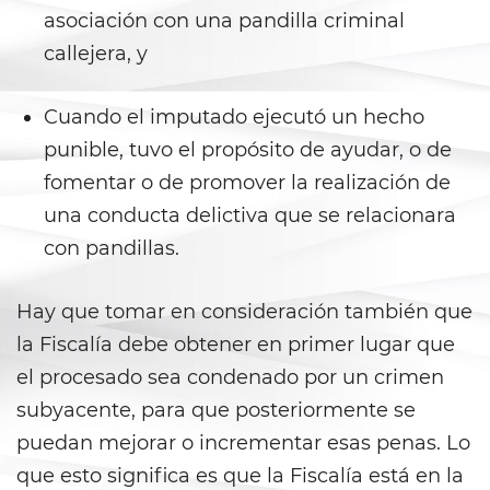
asociación con una pandilla criminal
California Marijuana Laws
callejera, y
Manufacturing Drugs
Cuando el imputado ejecutó un hecho
Possession Of A Controlled
punible, tuvo el propósito de ayudar, o de
Substance
fomentar o de promover la realización de
Possession Of A Controlled
una conducta delictiva que se relacionara
Substance For Sale
con pandillas.
Possession of Drug Paraphernalia
Hay que tomar en consideración también que
Possession Of Marijuana
la Fiscalía debe obtener en primer lugar que
el procesado sea condenado por un crimen
Possession of Marijuana for Sale
subyacente, para que posteriormente se
Possession of Methamphetamine
puedan mejorar o incrementar esas penas. Lo
que esto significa es que la Fiscalía está en la