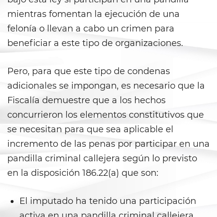
Peligro Infantil
mientras fomentan la ejecución de una
Publicar Información Dañina
felonía o llevan a cabo un crimen para
En Internet
beneficiar a este tipo de organizaciones.
Sustracción de Menores
Pero, para que este tipo de condenas
Venganza con Pornografía
adicionales se impongan, es necesario que la
Fiscalía demuestre que a los hechos
Violación de una Orden de
Restricción
concurrieron los elementos constitutivos que
se necesitan para que sea aplicable el
Assault & Battery
incremento de las penas por participar en una
Assault On A Public Official
pandilla criminal callejera según lo previsto
en la disposición 186.22(a) que son:
Assault With A Deadly Weapon
El imputado ha tenido una participación
Assault with Caustic Chemicals
activa en una pandilla criminal callejera,