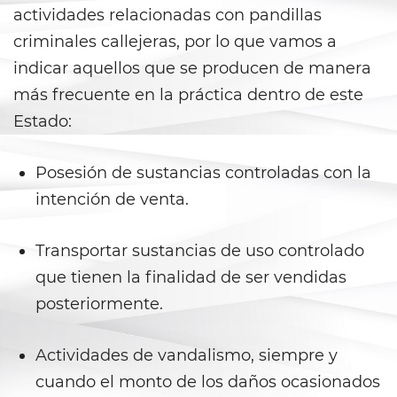
actividades relacionadas con pandillas
Delincuencia Juvenil
criminales callejeras, por lo que vamos a
indicar aquellos que se producen de manera
Audiencias de Detención
más frecuente en la práctica dentro de este
Audiencias de Disposición
Estado:
Audiencias de Transferencia
Posesión de sustancias controladas con la
intención de venta.
Delitos por los cuales un
menor puede ser juzgado
como adulto
Transportar sustancias de uso controlado
Derechos de Los Padres en Los
que tienen la finalidad de ser vendidas
Casos de Menores de Edad
posteriormente.
Desviación Informal Juvenil
Actividades de vandalismo, siempre y
División de Justicia Juvenil
cuando el monto de los daños ocasionados