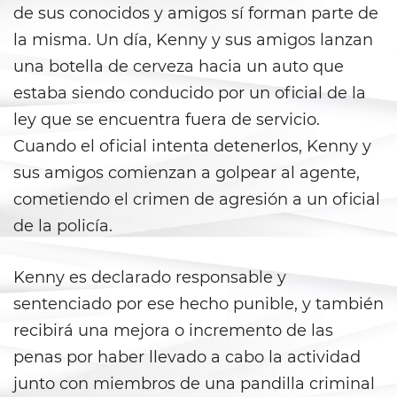
DUI Laws In The State Of
de sus conocidos y amigos sí forman parte de
California
la misma. Un día, Kenny y sus amigos lanzan
DUI With A Passenger Under 14
una botella de cerveza hacia un auto que
estaba siendo conducido por un oficial de la
Driving Under The Influence Of A
Drug (DUID)
ley que se encuentra fuera de servicio.
Cuando el oficial intenta detenerlos, Kenny y
Underage DUI
sus amigos comienzan a golpear al agente,
cometiendo el crimen de agresión a un oficial
Wet Reckless
de la policía.
Fraud Crimes
Kenny es declarado responsable y
Auto Insurance Fraud
sentenciado por ese hecho punible, y también
Check Fraud
recibirá una mejora o incremento de las
penas por haber llevado a cabo la actividad
Credit Card Fraud
junto con miembros de una pandilla criminal