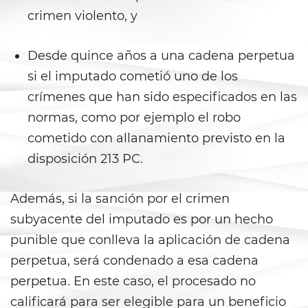
crimen violento, y
Child Pornography
Desde quince años a una cadena perpetua
Forcible Sexual Penetration
si el imputado cometió uno de los
Indecent Exposure
crímenes que han sido especificados en las
normas, como por ejemplo el robo
Lewd Acts with a Minor
cometido con allanamiento previsto en la
disposición 213 PC.
Lewd Conduct
Oral Copulation By Force/Fear
Además, si la sanción por el crimen
subyacente del imputado es por un hecho
Prostitution and Solicitation
punible que conlleva la aplicación de cadena
Rape
perpetua, será condenado a esa cadena
perpetua. En este caso, el procesado no
Sexual Battery
calificará para ser elegible para un beneficio