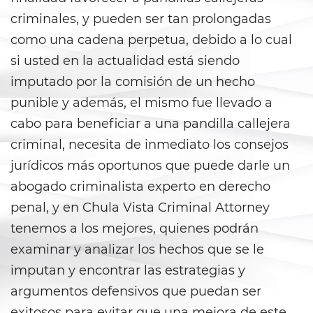
Armas Prohibidas
criminales, y pueden ser tan prolongadas
Descarga Negligente de un
como una cadena perpetua, debido a lo cual
Arma de Fuego
si usted en la actualidad está siendo
La Ley de los Tres Delitos y
imputado por la comisión de un hecho
Fuera
punible y además, el mismo fue llevado a
cabo para beneficiar a una pandilla callejera
Portar un Arma de Fuego
Cargada
criminal, necesita de inmediato los consejos
jurídicos más oportunos que puede darle un
Portar un Arma de Fuego
Oculta
abogado criminalista experto en derecho
penal, y en Chula Vista Criminal Attorney
Delitos de Conduccion
tenemos a los mejores, quienes podrán
Chocar y Huir
examinar y analizar los hechos que se le
imputan y encontrar las estrategias y
Conducir con una Licencia
argumentos defensivos que puedan ser
Suspendida
exitosos para evitar que una mejora de este