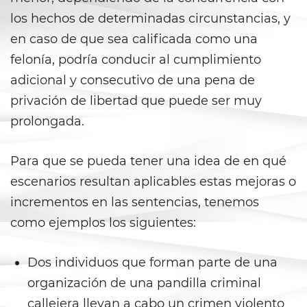
Falsos
los hechos de determinadas circunstancias, y
Robo de Identidad
en caso de que sea calificada como una
felonía, podría conducir al cumplimiento
Delitos de Drogas
adicional y consecutivo de una pena de
privación de libertad que puede ser muy
Fabricación de Drogas
prolongada.
Leyes sobre Marihuana en
California
Para que se pueda tener una idea de en qué
Posesión de Marihuana
escenarios resultan aplicables estas mejoras o
incrementos en las sentencias, tenemos
Posesión De Metanfetamina
como ejemplos los siguientes:
Posesión De Parafernalia De
Drogas
Dos individuos que forman parte de una
organización de una pandilla criminal
Posesión de una Sustancia
Controlada
callejera llevan a cabo un crimen violento