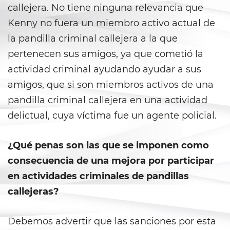
callejera. No tiene ninguna relevancia que
Gambling Fraud
Kenny no fuera un miembro activo actual de
Health Care Fraud
la pandilla criminal callejera a la que
pertenecen sus amigos, ya que cometió la
Real Estate Fraud
actividad criminal ayudando ayudar a sus
Workers’ Compensation Fraud
amigos, que si son miembros activos de una
pandilla criminal callejera en una actividad
Welfare Fraud
delictual, cuya víctima fue un agente policial.
Unemployment Insurance Fraud
¿Qué penas son las que se imponen como
Unauthorized Practice Of
consecuencia de una mejora por participar
Medicine
en actividades criminales de pandillas
Gun Offenses
callejeras?
Carrying A Concealed Firearm
Debemos advertir que las sanciones por esta