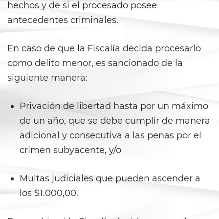
hechos y de si el procesado posee
Juvenile Informal Diversion
antecedentes criminales.
Juvenile Probation
En caso de que la Fiscalía decida procesarlo
Juvenile Three Strikes Law
como delito menor, es sancionado de la
siguiente manera:
Offenses Minors Can Be Tried as
Adults
Privación de libertad hasta por un máximo
Parental Rights in Juvenile Cases
de un año, que se debe cumplir de manera
Sealing Juvenile Record
adicional y consecutiva a las penas por el
crimen subyacente, y/o
Senate Bill 439
Multas judiciales que pueden ascender a
Sustained Juvenile Petitions
los $1.000,00.
Transfer Hearings