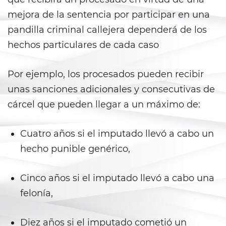
Vacating/ Setting Aside a
Conviction
mejora de la sentencia por participar en una
pandilla criminal callejera dependerá de los
Property Crimes
hechos particulares de cada caso
Aggravated Trespass
Por ejemplo, los procesados ​​pueden recibir
Arson
unas sanciones adicionales y consecutivas de
cárcel que pueden llegar a un máximo de:
Damaging Phones, Electrical or
Utility Lines
Cuatro años si el imputado llevó a cabo un
Trespass
hecho punible genérico,
Vandalism
Cinco años si el imputado llevó a cabo una
Sex Crimes
felonía,
Annoying or Molesting a Child
Under 18
Diez años si el imputado cometió un