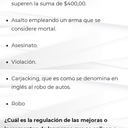
superen la suma de $400,00.
Libertad Condicional para
Menores
Asalto empleando un arma que se
Petición Aceptada
considere mortal.
Proyecto de Ley del Senado SB
439
Asesinato.
Sello de Registros Juveniles
Violación.
Tribunal de Delincuencia
Juvenil
Carjacking, que es como se denomina en
inglés al robo de autos.
Tutela de los Tribunales
Delitos Sexuales
Robo
Actos Lascivos con un Menor
¿Cuál es la regulación de las mejoras o