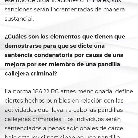
ese tipo de organizaciones criminales, sus
sanciones serán incrementadas de manera
Agresión Doméstica
sustancial.
Amenazas Criminales
¿Cuáles son los elementos que tienen que
Lesión corporal a un cónyuge
demostrarse para que se dicte una
sentencia condenatoria por causa de una
Negligencia de Menores
mejora por ser miembro de una pandilla
Orden de Protección de
callejera criminal?
Emergencia
Órdenes de Restricción
La norma 186.22 PC antes mencionada, define
ciertos hechos punibles en relación con las
Orden de Restricción
Permanente
actividades que llevan a cabo las pandillas
callejeras criminales. Los individuos serán
Orden de Restricción Temporal
sentenciados a penas adicionales de cárcel
bajo esta ley si participan en una pandilla