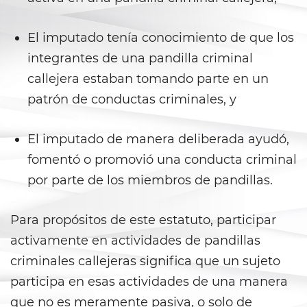
Battery With Serious Bodily Injury
El imputado tenía conocimiento de que los
Battery On A Peace Officer
integrantes de una pandilla criminal
callejera estaban tomando parte en un
Simple Assault
patrón de conductas criminales, y
Simple Battery
El imputado de manera deliberada ayudó,
Domestic Violence
fomentó o promovió una conducta criminal
Child Abduction
por parte de los miembros de pandillas.
Child Abuse
Para propósitos de este estatuto, participar
activamente en actividades de pandillas
Child Endangerment
criminales callejeras significa que un sujeto
Child Neglect
participa en esas actividades de una manera
que no es meramente pasiva, o solo de