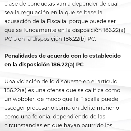
clase de conductas van a depender de cuál
Carrying a Loaded Firearm
sea la regulación en la que se base la
Firearms Sentencing
acusación de la Fiscalía, porque puede ser
Enhancements
que se fundamente en la disposición 186.22(a)
Negligent Discharge of a Firearm
PC o en la disposición 186.22(b) PC.
Prohibited Weapons
Penalidades de acuerdo con lo establecido
en la disposición 186.22(a) PC
Juvenile Delinquency
Division of Juvenile Justice
Una violación de lo dispuesto en el artículo
186.22(a) es una ofensa que se califica como
Juvenile Detention Hearings
un wobbler, de modo que la Fiscalía puede
escoger procesarlo como un delito menor o
Juvenile Delinquency Court
como una felonía, dependiendo de las
Juvenile Disposition Hearings
circunstancias en que hayan ocurrido los