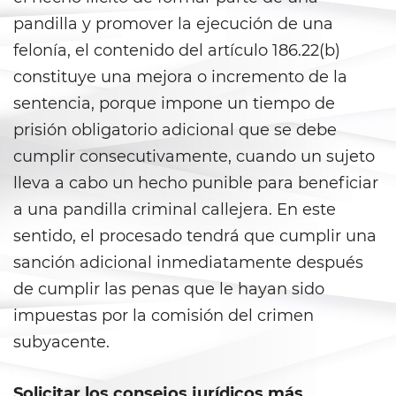
pandilla y promover la ejecución de una
Anulando o Rechazando una
Condena
felonía, el contenido del artículo 186.22(b)
constituye una mejora o incremento de la
Certificado de Rehabilitación
sentencia, porque impone un tiempo de
prisión obligatorio adicional que se debe
Eliminación de antecedentes
penales
cumplir consecutivamente, cuando un sujeto
lleva a cabo un hecho punible para beneficiar
Libertad Condicional Bajo
Palabra
a una pandilla criminal callejera. En este
sentido, el procesado tendrá que cumplir una
Petición para Anular una
Condena por Asesinato
sanción adicional inmediatamente después
de cumplir las penas que le hayan sido
Sello de Registros de Arresto
impuestas por la comisión del crimen
subyacente.
Violación de la Libertad
Condicional
Solicitar los consejos jurídicos más