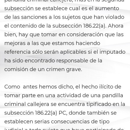
Secuestro
subsección se establece cual es el aumento
DUI
de las sanciones a los sujetos que han violado
el contenido de la subsección 186.22(a). Ahora
Audiencia Administrativa del
DMV
bien, hay que tomar en consideración que las
mejoras a las que estamos haciendo
Conducir Bajo la Influencia de
referencia sólo serán aplicables si el imputado
Drogas
ha sido encontrado responsable de la
Conducción Imprudente con
comisión de un crimen grave.
Presencia de Alcohol
Conducción Imprudente sin
Como antes hemos dicho, el hecho ilícito de
Presencia de Alcohol
tomar parte en una actividad de una pandilla
Cuarta Ofensa de DUI
criminal callejera se encuentra tipificado en la
subsección 186.22(a) PC, donde también se
DUI Causando Lesiones
establecen serias consecuencias de tipo