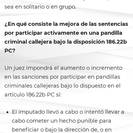
sea en solitario o en grupo.
Violation Of A Restraining Order
¿En qué consiste la mejora de las sentencias
Posting Harmful Information on
the Internet
por participar activamente en una pandilla
criminal callejera bajo la disposición 186.22b
Driving Crimes
PC?
Driving With A Suspended License
Un juez impondrá el aumento o incremento
Evading A Police Officer
en las sanciones por participar en pandillas
criminales callejeras bajo lo dispuesto en el
Carjacking
artículo 186.22b PC si:
Hit and Run
El imputado llevó a cabo o intentó llevar a
Vehicular Manslaughter
cabo cometer un hecho punible para
Drug Crimes
beneficiar o bajo la dirección de, o en