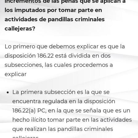
incrementos de las penas que se aplican a
Agresión Sexual
los imputados por tomar parte en
Conducta Lasciva
actividades de pandillas criminales
callejeras?
Copulación Oral Forzada
Estupro
Lo primero que debemos explicar es que la
disposición 186.22 está dividida en dos
Exposición Indecente
subsecciones, las cuales procedemos a
explicar
Merodear para Prostituirse
Molestar a un Niño Menor de 18
La primera subsección es la que se
Años
encuentra regulada en la disposición
Penetración Sexual Forzada
186.22(a) PC, en la que se señala que es un
hecho ilícito tomar parte en las actividades
Pornografía Infantil
que realizan las pandillas criminales