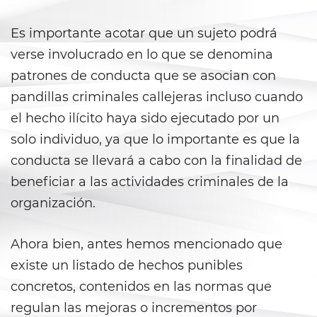
Delitos de Hurto
Es importante acotar que un sujeto podrá
verse involucrado en lo que se denomina
Hurto Mayor
patrones de conducta que se asocian con
Hurto Mayor de Auto
pandillas criminales callejeras incluso cuando
el hecho ilícito haya sido ejecutado por un
Hurto Menor
solo individuo, ya que lo importante es que la
conducta se llevará a cabo con la finalidad de
Recepción de Propiedad
Privada
beneficiar a las actividades criminales de la
organización.
Robo
Robo de Caja Fuerte
Ahora bien, antes hemos mencionado que
existe un listado de hechos punibles
Robo 459 PC
concretos, contenidos en las normas que
regulan las mejoras o incrementos por
Robo en Tiendas