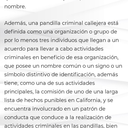
Corporal Injury on a Spouse
nombre.
Criminal Threats
Además, una pandilla criminal callejera está
Domestic Battery
definida como una organización o grupo de
por lo menos tres individuos que llegan a un
Emergency Protective Order
acuerdo para llevar a cabo actividades
Elder Abuse
criminales en beneficio de esa organización,
que posee un nombre común o un signo o un
Permanent Restraining Order
símbolo distintivo de identificación, además
tiene, como una de sus actividades
Restraining Orders
principales, la comisión de uno de una larga
Revenge Porn
lista de hechos punibles en California, y se
encuentra involucrado en un patrón de
Stalking
conducta que conduce a la realización de
Temporary Restraining Order
actividades criminales en las pandillas, bien