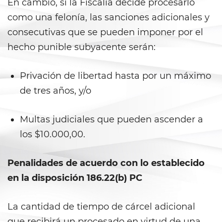
En cambio, si la Fiscalía decide procesarlo
Ward of the Court
como una felonía, las sanciones adicionales y
consecutivas que se pueden imponer por el
Post Conviction Matters
hecho punible subyacente serán:
Certificate Of Rehabilitation
Privación de libertad hasta por un máximo
Expungement
de tres años, y/o
Parole
Multas judiciales que pueden ascender a
Petition to Vacate Murder
Conviction
los $10.000,00.
Probation Violation
Penalidades de acuerdo con lo establecido
en la disposición 186.22(b) PC
Record Sealing
Post Conviction Relief
La cantidad de tiempo de cárcel adicional
que recibirá un procesado en virtud de una