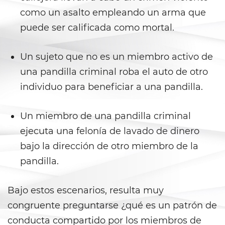
como un asalto empleando un arma que
Posesión de una Sustancia
Controlada para la Venta
puede ser calificada como mortal.
Posesión de Marihuana para la
Un sujeto que no es un miembro activo de
Venta
una pandilla criminal roba el auto de otro
Programa de Desviación
individuo para beneficiar a una pandilla.
Previo al Juicio 1000 PC
Proposición 36
Un miembro de una pandilla criminal
ejecuta una felonía de lavado de dinero
Transporte de una Sustancia
bajo la dirección de otro miembro de la
Controlada para la Venta
pandilla.
Delitos de Fraude
Bajo estos escenarios, resulta muy
Fraude a La Compensación a
Los Trabajadores
congruente preguntarse ¿qué es un patrón de
conducta compartido por los miembros de