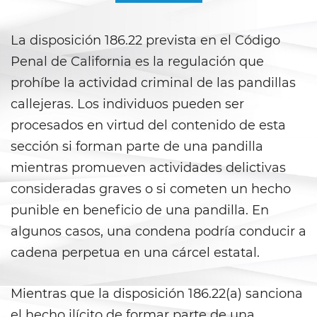
Áreas De Práctica
La disposición 186.22 prevista en el Código
Asalto y Agresión
Penal de California es la regulación que
Agresión que Causa Lesiones
prohíbe la actividad criminal de las pandillas
Corporales Graves
callejeras. Los individuos pueden ser
Asalto con Arma Mortal
procesados en virtud del contenido de esta
sección si forman parte de una pandilla
Asalto con Químicos Cáusticos
mientras promueven actividades delictivas
Agresión contra un Agente del
consideradas graves o si cometen un hecho
Orden Público
punible en beneficio de una pandilla. En
algunos casos, una condena podría conducir a
Asalto contra un Funcionario
Público
cadena perpetua en una cárcel estatal.
Asalto Simple
Mientras que la disposición 186.22(a) sanciona
Asuntos Posteriores a la Condena
el hecho ilícito de formar parte de una