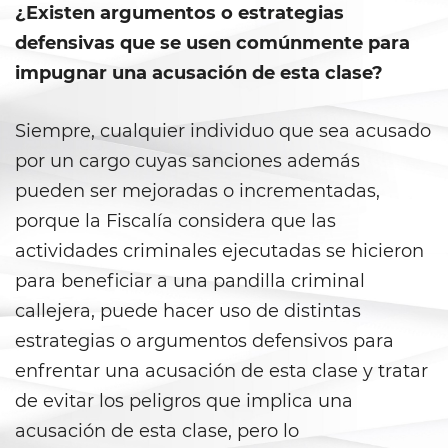
Shoplifting
¿Existen argumentos o estrategias
defensivas que se usen comúnmente para
Violent Crimes
impugnar una acusación de esta clase?
Attempted Murder
Siempre, cualquier individuo que sea acusado
Dissuading A Witness or Victim
por un cargo cuyas sanciones además
pueden ser mejoradas o incrementadas,
Gang Enhancement
porque la Fiscalía considera que las
Kidnapping
actividades criminales ejecutadas se hicieron
para beneficiar a una pandilla criminal
Manslaughter
callejera, puede hacer uso de distintas
estrategias o argumentos defensivos para
Murder
enfrentar una acusación de esta clase y tratar
Involuntary Manslaughter
de evitar los peligros que implica una
acusación de esta clase, pero lo
Voluntary Manslaughter