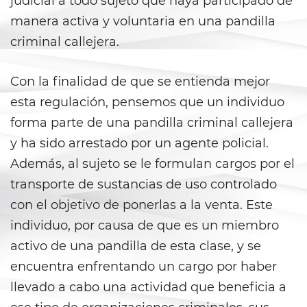
judicial a todo sujeto que haya participado de
DUI con Pasajeros Menores de
14 Años
manera activa y voluntaria en una pandilla
criminal callejera.
DUI en Menores de Edad
Leyes de DUI en el Estado de
Con la finalidad de que se entienda mejor
California
esta regulación, pensemos que un individuo
forma parte de una pandilla criminal callejera
Segunda Ofensa de DUI
y ha sido arrestado por un agente policial.
Tercera Ofensa de DUI
Además, al sujeto se le formulan cargos por el
transporte de sustancias de uso controlado
Violencia Doméstica
con el objetivo de ponerlas a la venta. Este
Abuso de Ancianos y de
individuo, por causa de que es un miembro
Adultos Dependientes
activo de una pandilla de esta clase, y se
Abuso Infantil
encuentra enfrentando un cargo por haber
llevado a cabo una actividad que beneficia a
Acecho