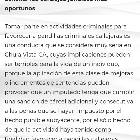
Aumento de Sentencia por Armas
de Fuego
oportunos
Delitos Contra La Propiedad
Tomar parte en actividades criminales para
favorecer a pandillas criminales callejeras es
Dañar Líneas Telefónicas,
Eléctricas o de Servicios
una conducta que se considera muy seria en
Públicos
Chula Vista CA, cuyas implicaciones pueden
Incendio Provocado
ser terribles para la vida de un individuo,
porque la aplicación de esta clase de mejoras
Invasión Agravada de
Propiedad Ajena
o incrementos de sentencias pueden
provocar que un imputado tenga que cumplir
Invasión de Propiedad Ajena
una sanción de cárcel adicional y consecutiva
a las penas que se hayan impuesto por el
Vandalismo
hecho punible subyacente, por el sólo hecho
Delitos de Armas
de que la actividad haya tenido como
finalidad favorecer a pandillas callejeras