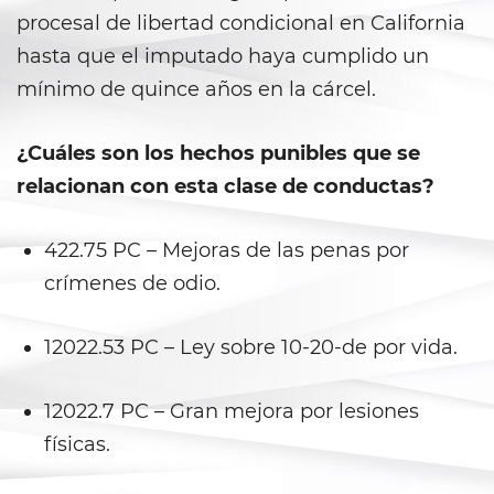
procesal de libertad condicional en California
Statutory Rape
hasta que el imputado haya cumplido un
Theft Crimes
mínimo de quince años en la cárcel.
Burglary
¿Cuáles son los hechos punibles que se
Burglary of a Safe or Vault
relacionan con esta clase de conductas?
Grand Theft
422.75 PC – Mejoras de las penas por
crímenes de odio.
Grand Theft Auto
Petty Theft
12022.53 PC – Ley sobre 10-20-de por vida.
Receiving Stolen Property
12022.7 PC – Gran mejora por lesiones
físicas.
Robbery