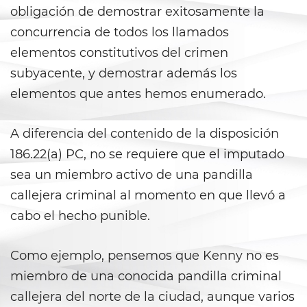
Prop 36
obligación de demostrar exitosamente la
concurrencia de todos los llamados
Transportation for Sale of a
Controlled Substance
elementos constitutivos del crimen
subyacente, y demostrar además los
DUI
elementos que antes hemos enumerado.
2nd Offense DUI
A diferencia del contenido de la disposición
3rd Offense DUI
186.22(a) PC, no se requiere que el imputado
sea un miembro activo de una pandilla
4th Offense DUI
callejera criminal al momento en que llevó a
Dry Reckless
cabo el hecho punible.
DMV Administrative Hearing
Como ejemplo, pensemos que Kenny no es
miembro de una conocida pandilla criminal
DUI Causing Injury
callejera del norte de la ciudad, aunque varios