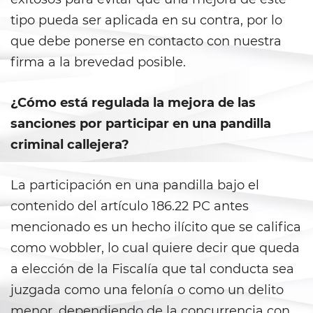
Evadir a un Oficial de Policía
tipo pueda ser aplicada en su contra, por lo
que debe ponerse en contacto con nuestra
Homicidio Vehicular
firma a la brevedad posible.
Robo de Auto
¿Cómo está regulada la mejora de las
Delitos de Cuello Blanco
sanciones por participar en una pandilla
criminal callejera?
Apropiación Indebida De
Fondos Públicos
La participación en una pandilla bajo el
Falsificación
contenido del artículo 186.22 PC antes
Falsificación o Alteración de
mencionado es un hecho ilícito que se califica
una Prescripción Médica
como wobbler, lo cual quiere decir que queda
a elección de la Fiscalía que tal conducta sea
Malversación de Fondos
juzgada como una felonía o como un delito
Presentación de Documentos
menor, dependiendo de la concurrencia con