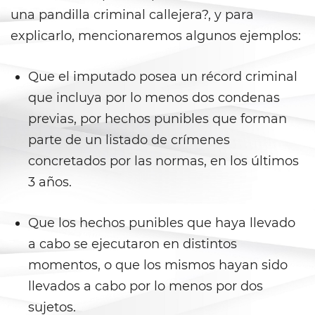
Fraude a Programas de
Asistencia Pública
una pandilla criminal callejera?, y para
explicarlo, mencionaremos algunos ejemplos:
Fraude al Sistema de Salud
Que el imputado posea un récord criminal
Fraude con Cheques
que incluya por lo menos dos condenas
Fraude De Juego
previas, por hechos punibles que forman
parte de un listado de crímenes
Fraude de Seguro de Auto
concretados por las normas, en los últimos
3 años.
Fraude de Tarjeta de Crédito
Fraude Del Seguro De
Que los hechos punibles que haya llevado
Desempleo
a cabo se ejecutaron en distintos
Fraude Inmobiliario
momentos, o que los mismos hayan sido
llevados a cabo por lo menos por dos
Práctica No Autorizada de la
Medicina
sujetos.